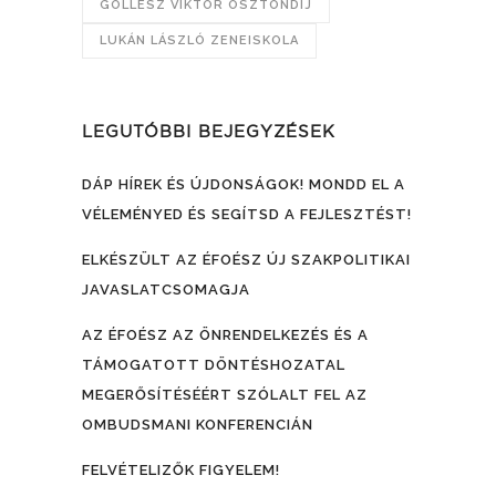
GÖLLESZ VIKTOR ÖSZTÖNDÍJ
LUKÁN LÁSZLÓ ZENEISKOLA
LEGUTÓBBI BEJEGYZÉSEK
DÁP HÍREK ÉS ÚJDONSÁGOK! MONDD EL A
VÉLEMÉNYED ÉS SEGÍTSD A FEJLESZTÉST!
ELKÉSZÜLT AZ ÉFOÉSZ ÚJ SZAKPOLITIKAI
JAVASLATCSOMAGJA
AZ ÉFOÉSZ AZ ÖNRENDELKEZÉS ÉS A
TÁMOGATOTT DÖNTÉSHOZATAL
MEGERŐSÍTÉSÉÉRT SZÓLALT FEL AZ
OMBUDSMANI KONFERENCIÁN
FELVÉTELIZŐK FIGYELEM!