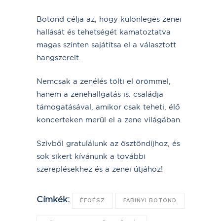
Botond célja az, hogy különleges zenei
hallását és tehetségét kamatoztatva
magas szinten sajátítsa el a választott
hangszereit.
Nemcsak a zenélés tölti el örömmel,
hanem a zenehallgatás is: családja
támogatásával, amikor csak teheti, élő
koncerteken merül el a zene világában.
Szívből gratulálunk az ösztöndíjhoz, és
sok sikert kívánunk a további
szereplésekhez és a zenei útjához!
Címkék:
ÉFOÉSZ
FABINYI BOTOND