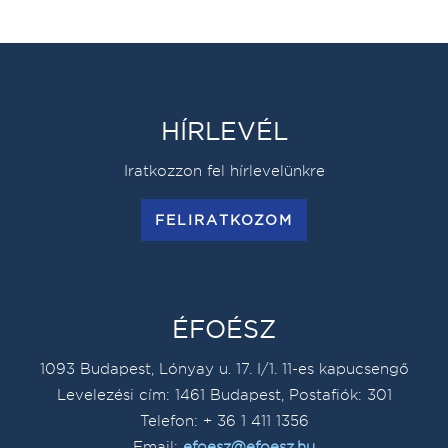
HÍRLEVÉL
Iratkozzon fel hírlevelünkre
FELIRATKOZOM
ÉFOÉSZ
1093 Budapest, Lónyay u. 17. I/1. 11-es kapucsengő
Levelezési cím: 1461 Budapest, Postafiók: 301
Telefon: + 36 1 411 1356
Email:
efoesz@efoesz.hu