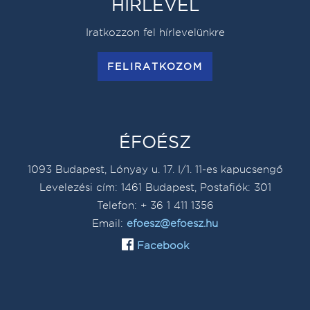
HÍRLEVÉL
Iratkozzon fel hírlevelünkre
FELIRATKOZOM
ÉFOÉSZ
1093 Budapest, Lónyay u. 17. I/1. 11-es kapucsengő
Levelezési cím: 1461 Budapest, Postafiók: 301
Telefon: + 36 1 411 1356
Email:
efoesz@efoesz.hu
Facebook