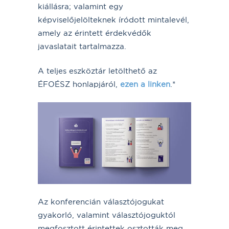
kiállásra; valamint egy
képviselőjelölteknek íródott mintalevél,
amely az érintett érdekvédők
javaslatait tartalmazza.
A teljes eszköztár letölthető az
ÉFOÉSZ honlapjáról,
ezen a linken
.*
Az konferencián választójogukat
gyakorló, valamint választójoguktól
megfosztott érintettek osztották meg