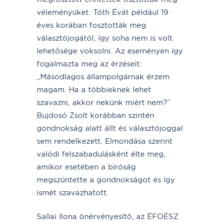
véleményüket. Tóth Évát például 19
éves korában fosztották meg
választójogától, így soha nem is volt
lehetősége voksolni. Az eseményen így
fogalmazta meg az érzéseit:
„Másodlagos állampolgárnak érzem
magam. Ha a többieknek lehet
szavazni, akkor nekünk miért nem?”
Bujdosó Zsolt korábban szintén
gondnokság alatt állt és választójoggal
sem rendelkezett. Elmondása szerint
valódi felszabadulásként élte meg,
amikor esetében a bíróság
megszüntette a gondnokságot és így
ismét szavazhatott.
Sallai Ilona önérvényesítő, az ÉFOÉSZ