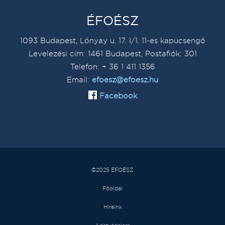
ÉFOÉSZ
1093 Budapest, Lónyay u. 17. I/1. 11-es kapucsengő
Levelezési cím: 1461 Budapest, Postafiók: 301
Telefon: + 36 1 411 1356
Email:
efoesz@efoesz.hu
Facebook
©2025 ÉFOÉSZ
Főoldal
Híreink