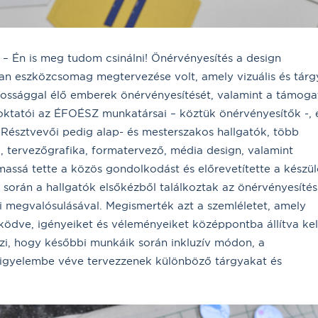
– Én is meg tudom csinálni! Önérvényesítés a design
yan eszközcsomag megtervezése volt, amely vizuális és tárg
ossággal élő emberek önérvényesítését, valamint a támoga
 oktatói az ÉFOÉSZ munkatársai – köztük önérvényesítők -, 
 Résztvevői pedig alap- és mesterszakos hallgatók, több
ző, tervezőgrafika, formatervező, média design, valamint
massá tette a közös gondolkodást és előrevetítette a készü
során a hallgatók elsőkézből találkoztak az önérvényesítés
ti megvalósulásával. Megismerték azt a szemléletet, amely
ödve, igényeiket és véleményeiket középpontba állítva kel
szi, hogy későbbi munkáik során inkluzív módon, a
figyelembe véve tervezzenek különböző tárgyakat és