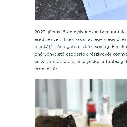
2023. június 16-án nyilvánosan bemutattuk 
eredményeit. Ezek közül az egyik egy önér
munkáját támogató eszközcsomag. Ennek ré
önérvényesítő csoportok résztvevői könnye
és vászontáskák is, amelyekkel a többségi tá
érdekeikért.