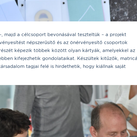
–, majd a célcsoport bevonásával teszteltük – a projekt
vényesítést népszerűsítő és az önérvényesítő csoportok
szét képezik többek között olyan kártyák, amelyekkel az
bben kifejezhetik gondolataikat. Készültek kitűzők, matric
rsadalom tagjai felé is hirdethetik, hogy kiállnak saját