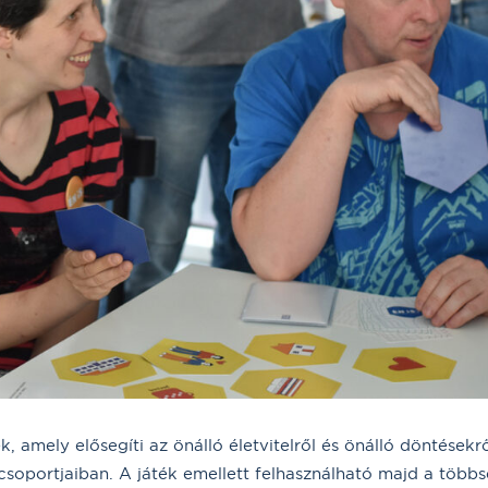
 amely elősegíti az önálló életvitelről és önálló döntésekr
csoportjaiban. A játék emellett felhasználható majd a többs