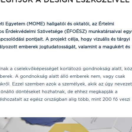
ti Egyetem (MOME) hallgatói és oktatói, az Értelmi
gos Érdekvédelmi Szövetsége (ÉFOÉSZ) munkatársaival egy
csolódási pontjait. A projekt célja, hogy vizuális és tárgyi
ályozott emberek jogtudatosságát, valamint a magukért és
lnak a cselekvőképességet korlátozó gondnokság alatt, kö
mberek. A gondnokság alatt álló emberek nem, vagy csak
ükről. Ezzel szemben azok a személyek, akik az úgy nevezet
, önálló döntéseket hozhatnak, de ehhez megkapják a
shozatalt az egész országban alig több, mint 200 fő veszi