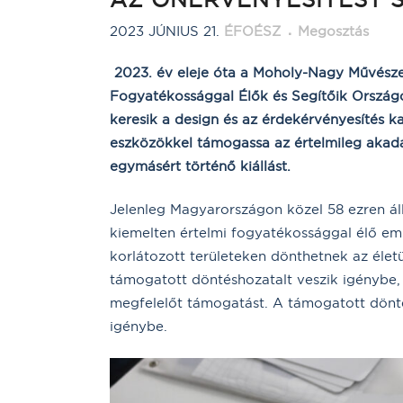
2023 JÚNIUS 21.
ÉFOÉSZ
Megosztás
2023. év eleje óta a Moholy-Nagy Művésze
Fogyatékossággal Élők és Segítőik Orszá
keresik a design és az érdekérvényesítés kap
eszközökkel
támogassa az értelmileg akad
egymásért történő kiállást.
Jelenleg Magyarországon közel 58 ezren ál
kiemelten értelmi fogyatékossággal élő e
korlátozott területeken dönthetnek az élet
támogatott döntéshozatalt veszik igénybe
megfelelőt támogatást. A támogatott dönté
igénybe.