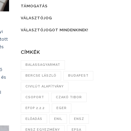
TÁMOGATÁS
VÁLASZTÓJOG
VÁLASZTÓJOGOT MINDENKINEK!
yi
tott
és
CÍMKÉK
BALASSAGYARMAT
lő
BERCSE LÁSZLÓ
BUDAPEST
 és
CIVILÚT ALAPÍTVÁNY
l
CSOPORT
CZAKÓ TIBOR
EFOP 2.2.2
EGER
ELŐADÁS
ENIL
ENSZ
ENSZ EGYEZMÉNY
EPSA