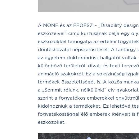
A MOME és az ÉFOÉSZ – „Disability design 
eszközeivel” című kurzusának célja egy ol
eszközökkel támogatja az értelmi fogyaték
döntéshozatal népszerűsítését. A tantárgy
az egyetem doktorandusz hallgatói voltak.
különböző területről: divat- és textilterve
animáció szakokról. Ez a sokszínűség izgal
termékek összetettségét is. A közös munka 
a „Semmit rólunk, nélkülünk!” elv gyakorla
szerint a fogyatékos emberekkel együttműk
kidolgozniuk a termékeket. Ez lehetővé te
fogyatékossággal élő emberek igényeit is 
eszközöket.