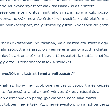
adó munkakörnyezetet alakíthassanak ki az érintett
zése kiemelten fontos, mint, ahogy az is, hogy a különböző
bevonva hozzák meg. Az érdekérvényesítés kiváló platformja
álló munkacsoport, mely szoros együttműködésben dolgozh
ben (oktatásban, politikában) való használata szintén egy
galmazódott a választójog igénye és a támogatott lakhatás
lenlevők azt emelték ki, hogy a támogatott lakhatás lehetős
ogy ezzel is tehermentesítsék a szülőket.
nyesítők mit tudnak tenni a változásért?”
kknak az, hogy még több önérvényesítő csoportra és képzé
konferenciára, ahol az önérvényesítők egymással és a
Ezen eseményeken pedig gyakrabban kéne alkalmazni
ciót többen megértsék. Az önérvényesítő programokba pers