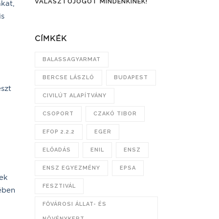
VÁLASZTÓJOGOT MINDENKINEK!
kat,
is
CÍMKÉK
BALASSAGYARMAT
BERCSE LÁSZLÓ
BUDAPEST
észt
CIVILÚT ALAPÍTVÁNY
CSOPORT
CZAKÓ TIBOR
EFOP 2.2.2
EGER
ELŐADÁS
ENIL
ENSZ
ENSZ EGYEZMÉNY
EPSA
nek
FESZTIVÁL
tében
FŐVÁROSI ÁLLAT- ÉS
NÖVÉNYKERT