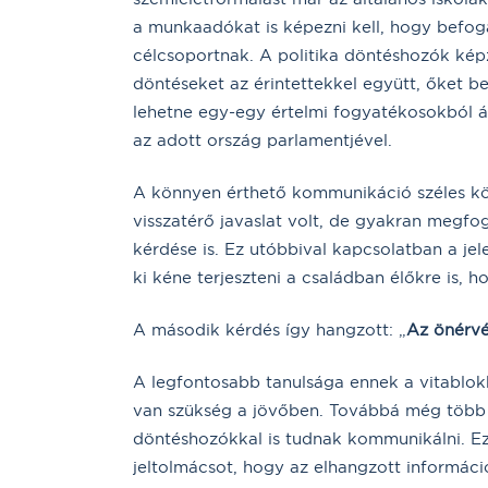
a munkaadókat is képezni kell, hogy befog
célcsoportnak. A politika döntéshozók kép
döntéseket az érintettekkel együtt, őket 
lehetne egy-egy értelmi fogyatékosokból 
az adott ország parlamentjével.
A könnyen érthető kommunikáció széles kör
visszatérő javaslat volt, de gyakran megfo
kérdése is. Ez utóbbival kapcsolatban a je
ki kéne terjeszteni a családban élőkre is, h
A második kérdés így hangzott: „
Az önérvé
A legfontosabb tanulsága ennek a vitablo
van szükség a jövőben. Továbbá még több 
döntéshozókkal is tudnak kommunikálni. 
jeltolmácsot, hogy az elhangzott informá