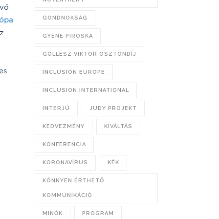
kvő
GONDNOKSÁG
ópa
z
GYENE PIROSKA
GÖLLESZ VIKTOR ÖSZTÖNDÍJ
es
INCLUSION EUROPE
INCLUSION INTERNATIONAL
INTERJÚ
JUDY PROJEKT
KEDVEZMÉNY
KIVÁLTÁS
KONFERENCIA
KORONAVÍRUS
KÉK
KÖNNYEN ÉRTHETŐ
KOMMUNIKÁCIÓ
MINŐK
PROGRAM