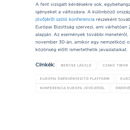
A fent vizsgált kérdésekre sok, egybehangzó
igényeket a változásra. A különböző orszá
jövőjéről szóló konferencia
részeként továb
Európai Bizottság szervezi, ami várhatóan
alapján. Az események további menetéről, 
november 30-án, amikor egy nemzetközi on
közönség előtt ismertethetik javaslataikat.
Címkék:
BERCSE LÁSZLÓ
CZAKÓ TIBOR
EURÓPAI ÖNÉRVÉNYESÍTŐ PLATFORM
EURÓ
KONFERENCIA EURÓPA JÖVŐJÉRŐL
ÖNÉRVÉ