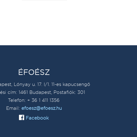
ÉFOÉSZ
pest, Lónyay u. 17. I/1. 11-es kapucsengő
ési cím: 1461 Budapest, Postafiók: 301
Telefon: + 36 1 411 1356
Email:
efoesz@efoesz.hu
Facebook