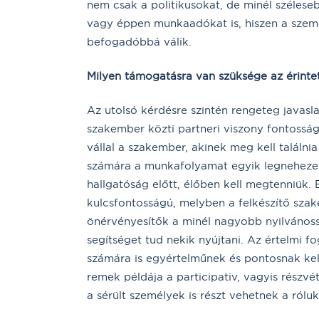
nem csak a politikusokat, de minél szélese
vagy éppen munkaadókat is, hiszen a szemé
befogadóbbá válik.
Milyen támogatásra van szüksége az érinte
Az utolsó kérdésre szintén rengeteg javasl
szakember közti partneri viszony fontosság
vállal a szakember, akinek meg kell találn
számára a munkafolyamat egyik legnehezeb
hallgatóság előtt, élőben kell megtenniük. 
kulcsfontosságú, melyben a felkészítő szake
önérvényesítők a minél nagyobb nyilvános
segítséget tud nekik nyújtani. Az értelmi 
számára is egyértelműnek és pontosnak kell
remek példája a participativ, vagyis részv
a sérült személyek is részt vehetnek a rólu