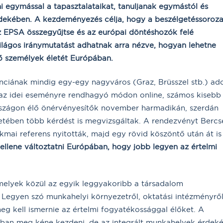
 egymással a tapasztalataikat, tanuljanak egymástól és
érdekében. A kezdeményezés célja, hogy a beszélgetéssoroza
 az EPSA összegyűjtse és az európai döntéshozók felé
ilágos iránymutatást adhatnak arra nézve, hogyan lehetne
lő személyek életét Európában.
ciának mindig egy-egy nagyváros (Graz, Brüsszel stb.) ad
 az idei eseményre rendhagyó módon online, számos kisebb
rszágon élő önérvényesítők november harmadikán, szerdán
etében több kérdést is megvizsgáltak. A rendezvényt Bercs
kmai referens nyitották, majd egy rövid köszöntő után át is
ellene változtatni Európában, hogy jobb legyen az értelmi
 melyek közül az egyik leggyakoribb a társadalom
 Legyen szó munkahelyi környezetről, oktatási intézményrő
eg kell ismernie az értelmi fogyatékossággal élőket. A
ákban meg kéne kezdeni, de az integrált munkahelyek érdek