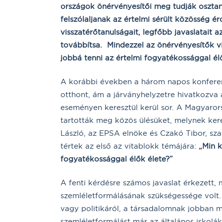
országok önérvényesítői meg tudják osztani
felszólaljanak az értelmi sérült közösség 
visszatérőtanulságait, legfőbb javaslatait
továbbítsa. Mindezzel az önérvényesítők v
jobbá tenni az értelmi fogyatékossággal é
A korábbi években a három napos konferen
otthont, ám a járványhelyzetre hivatkozva
eseményen keresztül kerül sor. A Magyaro
tartották meg közös ülésüket, melynek ker
László, az EPSA elnöke és Czakó Tibor, sza
tértek az első az vitablokk témájára:
„Min k
fogyatékossággal élők élete?”
A fenti kérdésre számos javaslat érkezett,
szemléletformálásának szükségessége volt.
vagy politikáról, a társadalomnak jobban m
szemléletformálást már az általános iskol