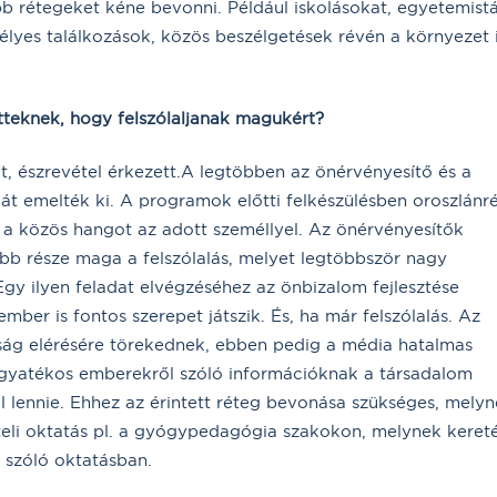
bb rétegeket kéne bevonni. Például iskolásokat, egyetemistá
lyes találkozások, közös beszélgetések révén a környezet 
tteknek, hogy felszólaljanak magukért?
at, észrevétel érkezett.A legtöbben az önérvényesítő és a
át emelték ki. A programok előtti felkészülésben oroszlánr
ia a közös hangot az adott személlyel. Az önérvényesítők
b része maga a felszólalás, melyet legtöbbször nagy
Egy ilyen feladat elvégzéséhez az önbizalom fejlesztése
mber is fontos szerepet játszik. És, ha már felszólalás. Az
ság elérésére törekednek, ebben pedig a média hatalmas
fogyatékos emberekről szóló információknak a társadalom
 lennie. Ehhez az érintett réteg bevonása szükséges, mely
ételi oktatás pl. a gyógypedagógia szakokon, melynek kere
k szóló oktatásban.