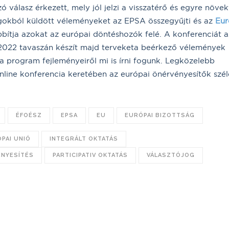
 válasz érkezett, mely jól jelzi a visszatérő és egyre növe
gokból küldött véleményeket az EPSA összegyűjti és az
Eur
bítja azokat az európai döntéshozók felé. A konferenciát a
 2022 tavaszán készít majd terveketa beérkező vélemények
a program fejleményeiről mi is írni fogunk. Legközelebb
line konferencia keretében az európai önérvényesítők szél
ÉFOÉSZ
EPSA
EU
EURÓPAI BIZOTTSÁG
PAI UNIÓ
INTEGRÁLT OKTATÁS
NYESÍTÉS
PARTICIPATIV OKTATÁS
VÁLASZTÓJOG