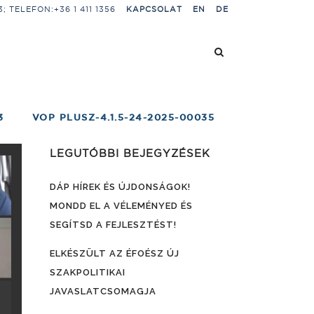
 TELEFON:+36 1 411 1356
KAPCSOLAT
EN
DE
3
VOP PLUSZ-4.1.5-24-2025-00035
LEGUTÓBBI BEJEGYZÉSEK
DÁP HÍREK ÉS ÚJDONSÁGOK!
MONDD EL A VÉLEMÉNYED ÉS
SEGÍTSD A FEJLESZTÉST!
ELKÉSZÜLT AZ ÉFOÉSZ ÚJ
SZAKPOLITIKAI
JAVASLATCSOMAGJA