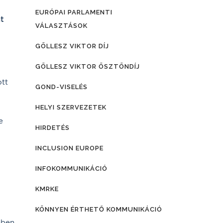
EURÓPAI PARLAMENTI
t
VÁLASZTÁSOK
GÖLLESZ VIKTOR DÍJ
GÖLLESZ VIKTOR ÖSZTÖNDÍJ
ott
GOND-VISELÉS
HELYI SZERVEZETEK
e
HIRDETÉS
INCLUSION EUROPE
INFOKOMMUNIKÁCIÓ
KMRKE
l
KÖNNYEN ÉRTHETŐ KOMMUNIKÁCIÓ
ében