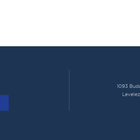
1093 Buda
Levelez