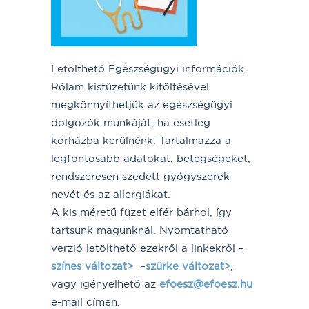
Letölthető Egészségügyi információk
Rólam kisfüzetünk kitöltésével
megkönnyíthetjük az egészségügyi
dolgozók munkáját, ha esetleg
kórházba kerülnénk. Tartalmazza a
legfontosabb adatokat, betegségeket,
rendszeresen szedett gyógyszerek
nevét és az allergiákat.
A kis méretű füzet elfér bárhol, így
tartsunk magunknál. Nyomtatható
verzió letölthető ezekről a linkekről –
színes változat>
–
szürke változat>
,
vagy igényelhető az
efoesz@efoesz.hu
e-mail címen.