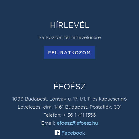
HÍRLEVÉL
Iratkozzon fel hírlevelünkre
FELIRATKOZOM
ÉFOÉSZ
1093 Budapest, Lónyay u. 17. I/1. 11-es kapucsengő
Levelezési cím: 1461 Budapest, Postafiók: 301
Telefon: + 36 1 411 1356
Email:
efoesz@efoesz.hu
Facebook