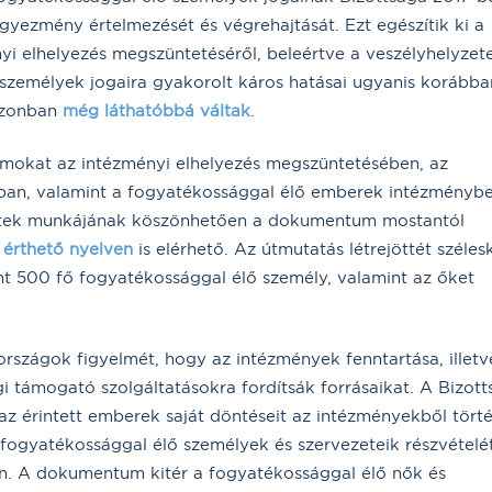
egyezmény értelmezését és végrehajtását. Ezt egészítik ki a
yi elhelyezés megszüntetéséről, beleértve a veszélyhelyzet
ő személyek jogaira gyakorolt káros hatásai ugyanis korábba
 azonban
még láthatóbbá váltak
.
lamokat az intézményi elhelyezés megszüntetésében, az
ában, valamint a fogyatékossággal élő emberek intézményb
zetek munkájának köszönhetően a dokumentum mostantól
érthető nyelven
is elérhető. Az útmutatás létrejöttét széles
t 500 fő fogyatékossággal élő személy, valamint az őket
országok figyelmét, hogy az intézmények fenntartása, illetv
égi támogató szolgáltatásokra fordítsák forrásaikat. A Bizott
az érintett emberek saját döntéseit az intézményekből tört
 a fogyatékossággal élő személyek és szervezeteik részvételé
an. A dokumentum kitér a fogyatékossággal élő nők és