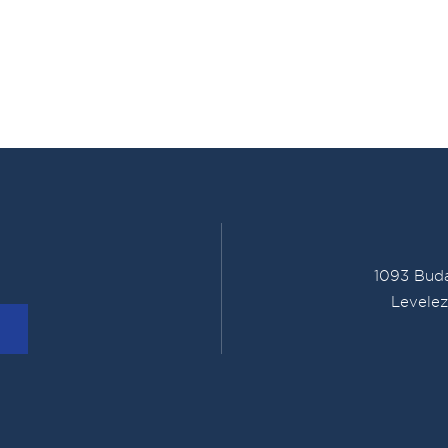
1093 Buda
Levelez