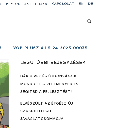
 TELEFON:+36 1 411 1356
KAPCSOLAT
EN
DE
3
VOP PLUSZ-4.1.5-24-2025-00035
LEGUTÓBBI BEJEGYZÉSEK
DÁP HÍREK ÉS ÚJDONSÁGOK!
MONDD EL A VÉLEMÉNYED ÉS
SEGÍTSD A FEJLESZTÉST!
ELKÉSZÜLT AZ ÉFOÉSZ ÚJ
SZAKPOLITIKAI
JAVASLATCSOMAGJA