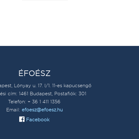
ÉFOÉSZ
pest, Lónyay u. 17. I/1. 11-es kapucsengő
ési cím: 1461 Budapest, Postafiók: 301
Telefon: + 36 1 411 1356
Email:
efoesz@efoesz.hu
Facebook