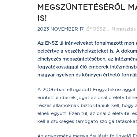
MEGSZÜNTETÉSÉRŐL M
IS!
2023 NOVEMBER 17.
ÉFOÉSZ
Megosztás
Az ENSZ új irányelveket fogalmazott meg 
beleértve a veszélyhelyzeteket is. A dokum
elhelyezés megszüntetésében, az intézményi
fogyatékossággal élő emberek intézmény
magyar nyelven és könnyen érthető formába
A 2006-ban elfogadott Fogyatékossággal é
érintett emberek jogát az önálló életvite
részes államoknak biztosítaniuk kell, hogy
élnek együtt. Ezen túl, az önálló életvitel
kell a szükséges támogató szolgáltatásokat
Az egyezmény megvalósulását felügyelő Fo