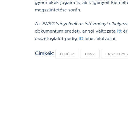
gyermekek jogaira is, akik igényeit kiemelt
megszüntetése során.
Az
ENSZ Irányelvek az intézményi elhelyezé
dokumentum eredeti, angol változata
itt
ér
összefoglalót pedig
itt
lehet elolvasni.
Címkék:
ÉFOÉSZ
ENSZ
ENSZ EGYE