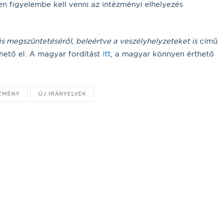
en figyelembe kell venni az intézményi elhelyezés
s megszüntetéséről, beleértve a veszélyhelyzeteket is
című
hető el. A magyar fordítást
itt
, a magyar könnyen érthető
ZMÉNY
ÚJ IRÁNYELVEK