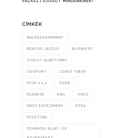
VÁLASZTÓJOGOT MINDENKINEK!
CÍMKÉK
BALASSAGYARMAT
BERCSE LÁSZLÓ
BUDAPEST
CIVILÚT ALAPÍTVÁNY
CSOPORT
CZAKÓ TIBOR
EFOP 2.2.2
EGER
ELŐADÁS
ENIL
ENSZ
ENSZ EGYEZMÉNY
EPSA
FESZTIVÁL
FŐVÁROSI ÁLLAT- ÉS
NÖVÉNYKERT