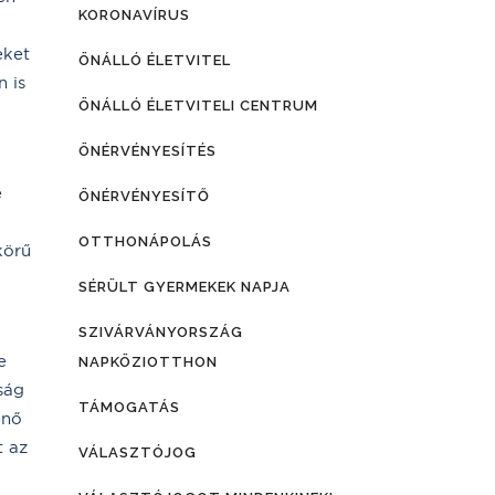
KORONAVÍRUS
eket
ÖNÁLLÓ ÉLETVITEL
n is
ÖNÁLLÓ ÉLETVITELI CENTRUM
ÖNÉRVÉNYESÍTÉS
e
ÖNÉRVÉNYESÍTŐ
OTTHONÁPOLÁS
körű
SÉRÜLT GYERMEKEK NAPJA
SZIVÁRVÁNYORSZÁG
e
NAPKÖZIOTTHON
ság
TÁMOGATÁS
énő
t az
VÁLASZTÓJOG