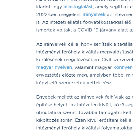
kiadott egy
állásfoglalást
, amely segíti az 
2022-ben megjelent
irányelvek
az intézmén
is. Az intézeti ellátás fogyatékossággal él
ismertek voltak, a COVID-19 járvány alatt
Az irányelvek célja, hogy segítsék a tagál
intézményi férőhely kiváltás megvalósítás
kerülésének megelőzésében. Civil szerve
magyar nyelven
, valamint magyar
könnyen 
egyeztetés előzte meg, amelyben több, min
képviselő szervezetek vettek részt.
Egyebek mellett az irányelvek felhívják az 
építése helyett az intézeten kívüli, közöss
útmutatása szerint továbbá támogatni kell 
kiköltözés során. Ezen kívül erősíteni kell
intézményi férőhely kiváltási folyamatokb