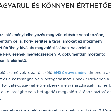
AGYARUL ÉS KÖNNYEN ÉRTHETŐ
az intézményi elhelyezés megszüntetésére vonatkozóan,
entum célja, hogy segítse a tagállamokat az intézményi
 férőhely kiváltás megvalósításában, valamint a
be kerülésének megelőzésében. A dokumentum mostantól
n is elérhető.
lő személyek jogairól szóló
ENSZ egyezmény
kimondja az
lhez és a közösségbe való befogadáshoz. Ennek érdekében a
 a fogyatékossággal élő emberek megválaszthassák, hol és k
 és a közösségbe való befogadás megvalósulásához biztosítan
.
gyatékossággal élő személyek jogainak Bizottsága 2017-b