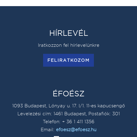
HÍRLEVÉL
Iratkozzon fel hírlevelünkre
FELIRATKOZOM
ÉFOÉSZ
1093 Budapest, Lónyay u. 17. I/1. 11-es kapucsengő
Levelezési cím: 1461 Budapest, Postafiók: 301
Telefon: + 36 1 411 1356
Email:
efoesz@efoesz.hu