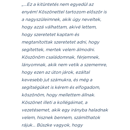
„…
Ez a kitüntetés nem egyedül az
enyém! Köszönettel tartozom el
ő
ször is
a nagyszüleimnek, akik úgy neveltek,
hogy azzá válhattam, akivé lettem,
hogy szeretetet kaptam és
megtanítottak szeretetet adni, hogy
segítettek, mertek velem álmodni.
Köszönöm családomnak, férjemnek,
lányomnak, akik nem vetik a szememre,
hogy ezen az úton járok, ezáltal
kevesebb jut számukra, és még a
segítségüket is kérem és elfogadom,
köszönöm, hogy mellettem állnak.
Köszönet illeti a kollégáimat, a
vezetésemet, akik egy irányba haladnak
velem, hisznek bennem, számíthatok
rájuk… Büszke vagyok, hogy