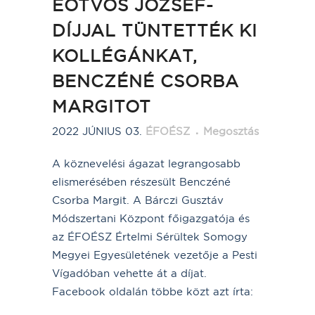
EÖTVÖS JÓZSEF-
DÍJJAL TÜNTETTÉK KI
KOLLÉGÁNKAT,
BENCZÉNÉ CSORBA
MARGITOT
2022 JÚNIUS 03.
ÉFOÉSZ
Megosztás
A köznevelési ágazat legrangosabb
elismerésében részesült Benczéné
Csorba Margit. A Bárczi Gusztáv
Módszertani Központ főigazgatója és
az ÉFOÉSZ Értelmi Sérültek Somogy
Megyei Egyesületének vezetője a Pesti
Vígadóban vehette át a díjat.
Facebook oldalán többe közt azt írta: