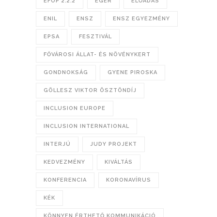
EFOP 2.2.2
EGER
ELŐADÁS
ENIL
ENSZ
ENSZ EGYEZMÉNY
EPSA
FESZTIVÁL
FŐVÁROSI ÁLLAT- ÉS NÖVÉNYKERT
GONDNOKSÁG
GYENE PIROSKA
GÖLLESZ VIKTOR ÖSZTÖNDÍJ
INCLUSION EUROPE
INCLUSION INTERNATIONAL
INTERJÚ
JUDY PROJEKT
KEDVEZMÉNY
KIVÁLTÁS
KONFERENCIA
KORONAVÍRUS
KÉK
KÖNNYEN ÉRTHETŐ KOMMUNIKÁCIÓ