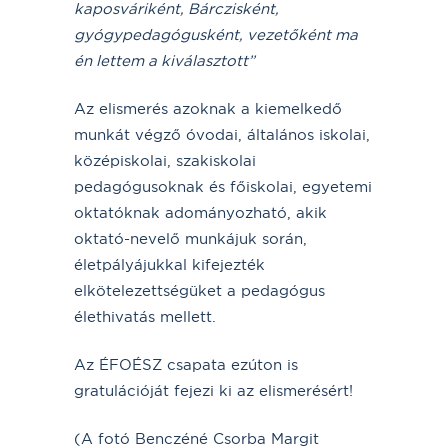
kaposváriként, Bárczisként,
gyógypedagógusként, vezet
ő
ként ma
én lettem a kiválasztott”
Az elismerés azoknak a kiemelkedő
munkát végző óvodai, általános iskolai,
középiskolai, szakiskolai
pedagógusoknak és főiskolai, egyetemi
oktatóknak adományozható, akik
oktató-nevelő munkájuk során,
életpályájukkal kifejezték
elkötelezettségüket a pedagógus
élethivatás mellett.
Az ÉFOÉSZ csapata ezúton is
gratulációját fejezi ki az elismerésért!
(A fotó Benczéné Csorba Margit