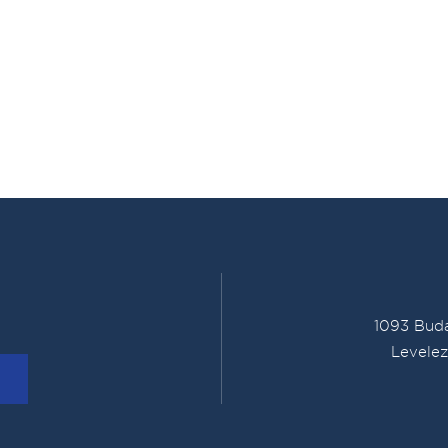
1093 Buda
Levelez