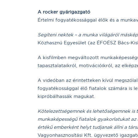
A rocker gyárigazgató
Értelmi fogyatékossággal élők és a munkav
Segíteni nektek – a munka világáról máské
Közhasznú Egyesület (az ÉFOÉSZ Bács-Kis
A kisfilmben megváltozott munkaképességű
tapasztalataikról, motivációikról, az elképze
A videóban az érintetteken kívül megszólal
fogyatékossággal élő fiatalok számára is l
kipróbálhassák magukat.
Kötelezettségemnek és lehetőségemnek is t
munkaképességű fiatalok gyakorlatukat az ál
értékű emberként helyt tudjanak állni a tár
Vagyonhasznosítási Kft. ügyvezető igazgat