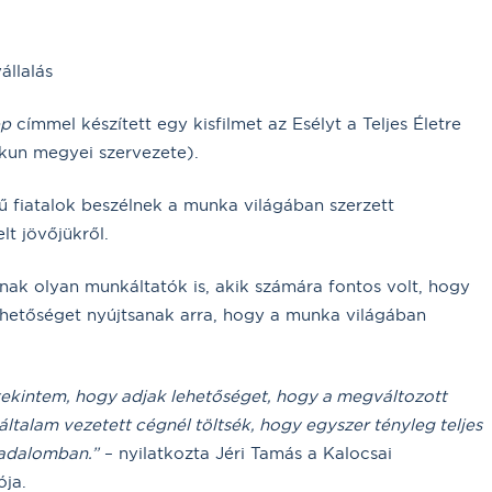
állalás
pp
címmel készített egy kisfilmet az Esélyt a Teljes Életre
kun megyei szervezete).
 fiatalok beszélnek a munka világában szerzett
lt jövőjükről.
nak olyan munkáltatók is, akik számára fontos volt, hogy
ehetőséget nyújtsanak arra, hogy a munka világában
ekintem, hogy adjak lehetőséget, hogy a megváltozott
talam vezetett cégnél töltsék, hogy egyszer tényleg teljes
sadalomban.”
– nyilatkozta Jéri Tamás a Kalocsai
ója.