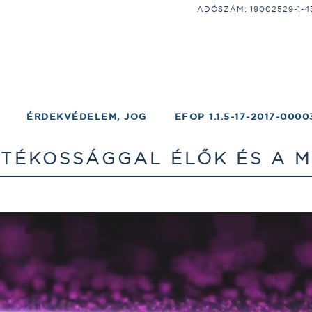
ADÓSZÁM: 19002529-1-43;
ÉRDEKVÉDELEM, JOG
EFOP 1.1.5-17-2017-0000
ATÉKOSSÁGGAL ÉLŐK ÉS A 