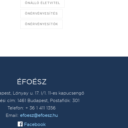
ÖNÁLLÓ ÉLETVITEL
ÖNÉRVÉNYESÍTÉS
ÖNÉRVÉNYESÍTŐK
ÉFOÉSZ
pest, Lónyay u. 17. I/1. 11-es kapucsengő
ési cím: 1461 Budapest, Postafiók: 301
Telefon: + 36 1 411 1356
Email:
efoesz@efoesz.hu
Facebook