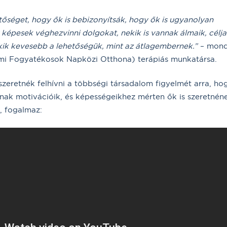
őséget, hogy ők is bebizonyítsák, hogy ők is ugyanolyan
képesek véghezvinni dolgokat, nekik is vannak álmaik, célja
kik kevesebb a lehetőségük, mint az átlagembernek.”
– mond
mi Fogyatékosok Napközi Otthona) terápiás munkatársa.
 szeretnék felhívni a többségi társadalom figyelmét arra, ho
nnak motivációik, és képességeikhez mérten ők is szeretnén
a, fogalmaz: