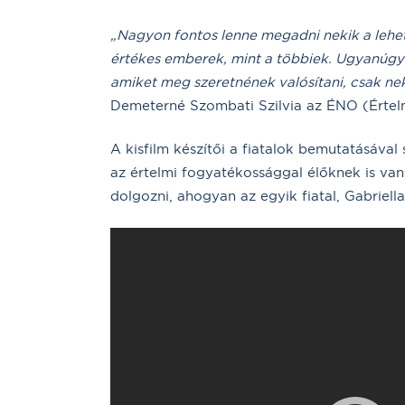
„Nagyon fontos lenne megadni nekik a lehet
értékes emberek, mint a többiek. Ugyanúgy 
amiket meg szeretnének valósítani, csak ne
Demeterné Szombati Szilvia az ÉNO (Értel
A kisfilm készítői a fiatalok bemutatásával
az értelmi fogyatékossággal élőknek is va
dolgozni, ahogyan az egyik fiatal, Gabriell