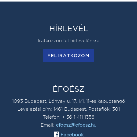
HÍRLEVÉL
Iratkozzon fel hírlevelünkre
FELIRATKOZOM
ÉFOÉSZ
1093 Budapest, Lónyay u. 17. I/1. 11-es kapucsengő
Levelezési cím: 1461 Budapest, Postafiók: 301
Telefon: + 36 1 411 1356
Email:
efoesz@efoesz.hu
Facebook