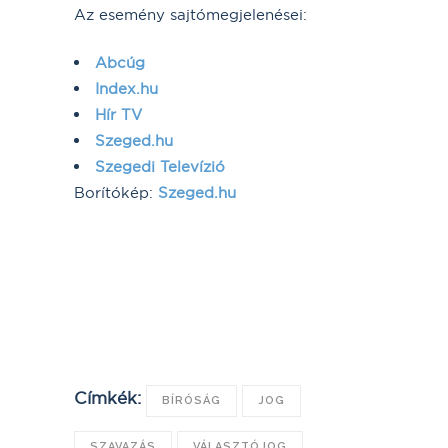
Az esemény sajtómegjelenései:
Abcúg
Index.hu
Hír TV
Szeged.hu
Szegedi Televízió
Borítókép:
Szeged.hu
Címkék:
BÍRÓSÁG
JOG
SZAVAZÁS
VÁLASZTÓJOG