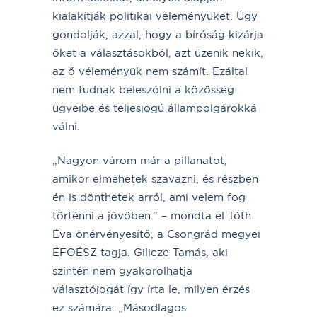
kialakítják politikai véleményüket. Úgy
gondolják, azzal, hogy a bíróság kizárja
őket a választásokból, azt üzenik nekik,
az ő véleményük nem számít. Ezáltal
nem tudnak beleszólni a közösség
ügyeibe és teljesjogú állampolgárokká
válni.
„Nagyon várom már a pillanatot,
amikor elmehetek szavazni, és részben
én is dönthetek arról, ami velem fog
történni a jövőben.” – mondta el Tóth
Éva önérvényesítő, a Csongrád megyei
ÉFOÉSZ tagja. Gilicze Tamás, aki
szintén nem gyakorolhatja
választójogát így írta le, milyen érzés
ez számára: „Másodlagos