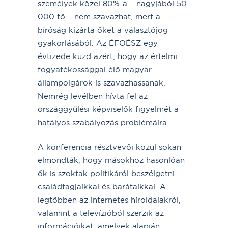
személyek közel 80%-a – nagyjából 50
000 fő – nem szavazhat, mert a
bíróság kizárta őket a választójog
gyakorlásából. Az ÉFOÉSZ egy
évtizede küzd azért, hogy az értelmi
fogyatékossággal élő magyar
állampolgárok is szavazhassanak.
Nemrég levélben hívta fel az
országgyűlési képviselők figyelmét a
hatályos szabályozás problémáira.
A konferencia résztvevői közül sokan
elmondták, hogy másokhoz hasonlóan
ők is szoktak politikáról beszélgetni
családtagjaikkal és barátaikkal. A
legtöbben az internetes híroldalakról,
valamint a televízióból szerzik az
információikat, amelyek alapján