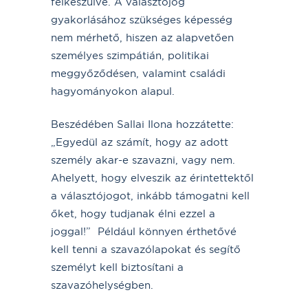
felkészülve. A választójog
gyakorlásához szükséges képesség
nem mérhető, hiszen az alapvetően
személyes szimpátián, politikai
meggyőződésen, valamint családi
hagyományokon alapul.
Beszédében Sallai Ilona hozzátette:
„Egyedül az számít, hogy az adott
személy akar-e szavazni, vagy nem.
Ahelyett, hogy elveszik az érintettektől
a választójogot, inkább támogatni kell
őket, hogy tudjanak élni ezzel a
joggal!” Például könnyen érthetővé
kell tenni a szavazólapokat és segítő
személyt kell biztosítani a
szavazóhelységben.