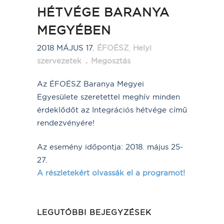
HÉTVÉGE BARANYA
MEGYÉBEN
2018 MÁJUS 17.
ÉFOÉSZ
,
Helyi
szervezetek
Megosztás
Az ÉFOÉSZ Baranya Megyei
Egyesülete szeretettel meghív minden
érdeklődőt az Integrációs hétvége című
rendezvényére!
Az esemény időpontja: 2018. május 25-
27.
A részletekért olvassák el a programot!
LEGUTÓBBI BEJEGYZÉSEK