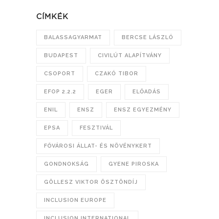
CÍMKÉK
BALASSAGYARMAT
BERCSE LÁSZLÓ
BUDAPEST
CIVILÚT ALAPÍTVÁNY
CSOPORT
CZAKÓ TIBOR
EFOP 2.2.2
EGER
ELŐADÁS
ENIL
ENSZ
ENSZ EGYEZMÉNY
EPSA
FESZTIVÁL
FŐVÁROSI ÁLLAT- ÉS NÖVÉNYKERT
GONDNOKSÁG
GYENE PIROSKA
GÖLLESZ VIKTOR ÖSZTÖNDÍJ
INCLUSION EUROPE
INCLUSION INTERNATIONAL