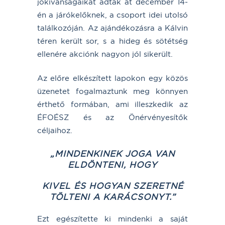
jókívánságaikat adták át december 14-
én a járókelőknek, a csoport idei utolsó
találkozóján. Az ajándékozásra a Kálvin
téren került sor, s a hideg és sötétség
ellenére akciónk nagyon jól sikerült.
Az előre elkészített lapokon egy közös
üzenetet fogalmaztunk meg könnyen
érthető formában, ami illeszkedik az
ÉFOÉSZ és az Önérvényesítők
céljaihoz.
„MINDENKINEK JOGA VAN
ELDÖNTENI,
HOGY
KIVEL ÉS HOGYAN SZERETNÉ
TÖLTENI A KARÁCSONYT.”
Ezt egészítette ki mindenki a saját