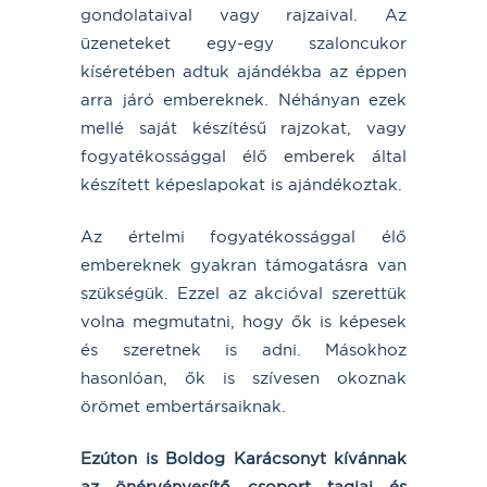
gondolataival vagy rajzaival. Az
üzeneteket egy-egy szaloncukor
kíséretében adtuk ajándékba az éppen
arra járó embereknek. Néhányan ezek
mellé saját készítésű rajzokat, vagy
fogyatékossággal élő emberek által
készített képeslapokat is ajándékoztak.
Az értelmi fogyatékossággal élő
embereknek gyakran támogatásra van
szükségük. Ezzel az akcióval szerettük
volna megmutatni, hogy ők is képesek
és szeretnek is adni. Másokhoz
hasonlóan, ők is szívesen okoznak
örömet embertársaiknak.
Ezúton is Boldog Karácsonyt kívánnak
az önérvényesítő csoport tagjai és