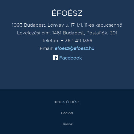
ÉFOÉSZ
1093 Budapest, Lónyay u. 17. I/1. 11-es kapucsengő
Levelezési cím: 1461 Budapest, Postafiók: 301
Telefon: + 36 1 411 1356
Email:
efoesz@efoesz.hu
Facebook
©2025 ÉFOÉSZ
Főoldal
Híreink