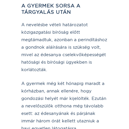
A GYERMEK SORSA A
TÁRGYALÁS UTÁN
A nevelésbe vételi határozatot
közigazgatási bíróság előtt
megtámadtuk, azonban a perindításhoz
a gondnok aláírására is szükség volt,
mivel az édesanya cselekvőképességét
hatósági és bírósági ügyekben is
korlátozták.
A gyermek még két hónapig maradt a
kórházban, annak ellenére, hogy
gondozási helyét már kijelölték. Ezután
a nevelőszülők otthona még távolabb
esett: az édesanyának és párjának
immár három órát kellett utazniuk a
havi egyetlen látogatásra.