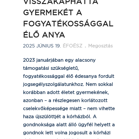
VISSZAKAPHATTA
GYERMEKÉT A
FOGYATÉKOSSÁGGAL
ÉLŐ ANYA
2025 JÚNIUS 19.
ÉFOÉSZ
Megosztás
2023 januárjában egy alacsony
támogatási szükségletű,
fogyatékossággal élő édesanya fordult
jogsegélyszolgálatunkhoz. Nem sokkal
korábban adott életet gyermekének,
azonban – a részlegesen korlátozott
cselekvőképessége miatt – nem vihette
haza újszülöttjét a kórházból. A
gondnoksága alatt álló ügyfél helyett a
gondnok lett volna jogosult a kórházi