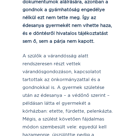
dokumentumok aláírására, azonban a
gondnok a gyámhatóság engedélye
nélkül ezt nem tette meg. Így az
édesanya gyermekét nem vihette haza,
és e döntésről hivatalos tájékoztatást
sem ő, sem a párja nem kapott.
A szülők a várandósság alatt
rendszeresen részt vettek
várandósgondozáson, kapcsolatot
tartottak az önkormányzattal és a
gondnokkal is. A gyermek születése
után az édesanya – a védőnő szerint –
példásan látta el gyermekét a
kórházban: etette, fürdette, pelenkázta.
Mégis, a szülést követően fájdalmas
módon szembesült vele: egyedül kell
hazamennie, újszülöttje pedig a