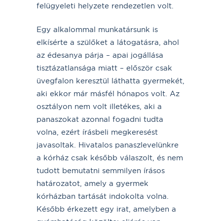
felügyeleti helyzete rendezetlen volt.
Egy alkalommal munkatársunk is
elkísérte a szülőket a látogatásra, ahol
az édesanya párja – apai jogállása
tisztázatlansága miatt – először csak
üvegfalon keresztül láthatta gyermekét,
aki ekkor már másfél hónapos volt. Az
osztályon nem volt illetékes, aki a
panaszokat azonnal fogadni tudta
volna, ezért írásbeli megkeresést
javasoltak. Hivatalos panaszlevelünkre
a kórház csak később válaszolt, és nem
tudott bemutatni semmilyen írásos
határozatot, amely a gyermek
kórházban tartását indokolta volna.
Később érkezett egy irat, amelyben a