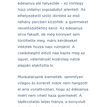
édesanya elé helyezték – ez mintegy
húsz oldalnyi jogszabályt jelentett. Az
elhelyezésről szóló döntést az első
néhány percben közölték: a gyermeket
nevelőszülőkhöz kerül. Az édesanya
sírva fakadt, de még könnyeit sem
törölhette meg, máris kérdéseket
intéztek hozzá napi rutinjáról. A
családsegítő előző nap kapta meg az
ügyet, véleményét kizárólag iratok
alapján alakította ki.
Munkatársaink kiemelték: semmilyen
világos és konkrét indok nem hangzott
el arra vonatkozóan, hogy az édesanya
miért nem viheti haza gyermekét. A
tájékoztatás teljes hiánya, a bonyolult