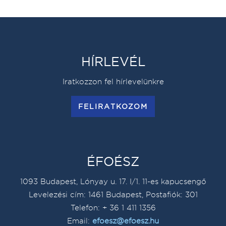
HÍRLEVÉL
Iratkozzon fel hírlevelünkre
FELIRATKOZOM
ÉFOÉSZ
1093 Budapest, Lónyay u. 17. I/1. 11-es kapucsengő
Levelezési cím: 1461 Budapest, Postafiók: 301
Telefon: + 36 1 411 1356
Email:
efoesz@efoesz.hu