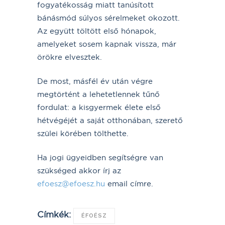
fogyatékosság miatt tanúsított
bánásmód súlyos sérelmeket okozott.
Az együtt töltött első hónapok,
amelyeket sosem kapnak vissza, már
örökre elvesztek.
De most, másfél év után végre
megtörtént a lehetetlennek tűnő
fordulat: a kisgyermek élete első
hétvégéjét a saját otthonában, szerető
szülei körében tölthette.
Ha jogi ügyeidben segítségre van
szükséged akkor írj az
efoesz@efoesz.hu
email címre.
Címkék:
ÉFOÉSZ