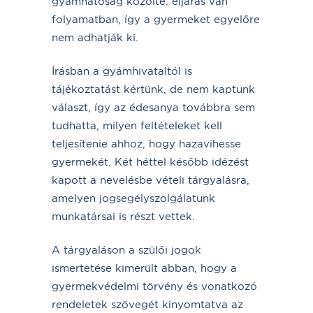
gyámhatóság közölte: eljárás van
folyamatban, így a gyermeket egyelőre
nem adhatják ki.
Írásban a gyámhivataltól is
tájékoztatást kértünk, de nem kaptunk
választ, így az édesanya továbbra sem
tudhatta, milyen feltételeket kell
teljesítenie ahhoz, hogy hazavihesse
gyermekét. Két héttel később idézést
kapott a nevelésbe vételi tárgyalásra,
amelyen jogsegélyszolgálatunk
munkatársai is részt vettek.
A tárgyaláson a szülői jogok
ismertetése kimerült abban, hogy a
gyermekvédelmi törvény és vonatkozó
rendeletek szövegét kinyomtatva az