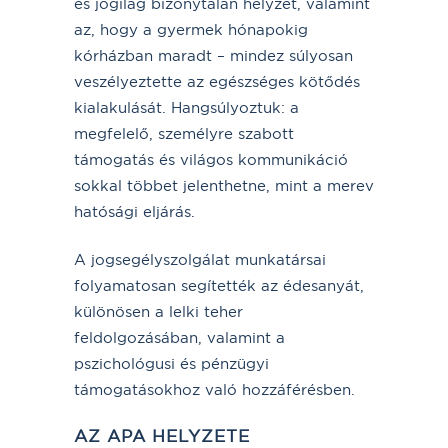
és jogilag bizonytalan helyzet, valamint
az, hogy a gyermek hónapokig
kórházban maradt – mindez súlyosan
veszélyeztette az egészséges kötődés
kialakulását. Hangsúlyoztuk: a
megfelelő, személyre szabott
támogatás és világos kommunikáció
sokkal többet jelenthetne, mint a merev
hatósági eljárás.
A jogsegélyszolgálat munkatársai
folyamatosan segítették az édesanyát,
különösen a lelki teher
feldolgozásában, valamint a
pszichológusi és pénzügyi
támogatásokhoz való hozzáférésben.
AZ APA HELYZETE