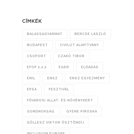
CÍMKÉK
BALASSAGYARMAT
BERCSE LÁSZLÓ
BUDAPEST
CIVILÚT ALAPÍTVÁNY
CSOPORT
CZAKÓ TIBOR
EFOP 2.2.2
EGER
ELŐADÁS
ENIL
ENSZ
ENSZ EGYEZMÉNY
EPSA
FESZTIVÁL
FŐVÁROSI ÁLLAT- ÉS NÖVÉNYKERT
GONDNOKSÁG
GYENE PIROSKA
GÖLLESZ VIKTOR ÖSZTÖNDÍJ
INCLUSION EUROPE