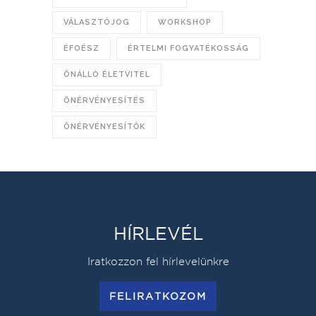
VÁLASZTÓJOG
WORKSHOP
ÉFOÉSZ
ÉRTELMI FOGYATÉKOSSÁG
ÖNÁLLÓ ÉLETVITEL
ÖNÉRVÉNYESÍTÉS
ÖNÉRVÉNYESÍTŐK
HÍRLEVÉL
Iratkozzon fel hírlevelünkre
FELIRATKOZOM