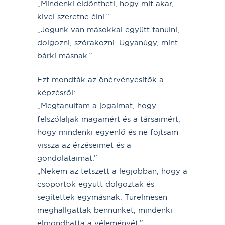
„Mindenki eldöntheti, hogy mit akar,
kivel szeretne élni.”
„Jogunk van másokkal együtt tanulni,
dolgozni, szórakozni. Ugyanúgy, mint
bárki másnak.”
Ezt mondták az önérvényesítők a
képzésről:
„Megtanultam a jogaimat, hogy
felszólaljak magamért és a társaimért,
hogy mindenki egyenlő és ne fojtsam
vissza az érzéseimet és a
gondolataimat.”
„Nekem az tetszett a legjobban, hogy a
csoportok együtt dolgoztak és
segítettek egymásnak. Türelmesen
meghallgattak bennünket, mindenki
elmondhatta a véleményét.”