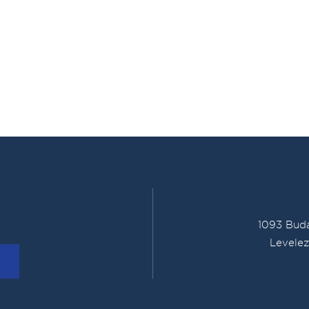
1093 Buda
Levelez