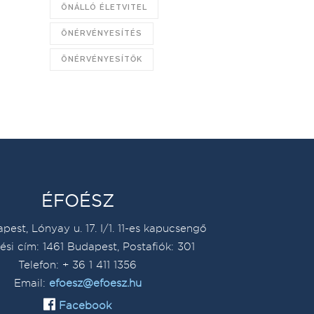
ÖNÁLLÓ ÉLETVITEL
ÖNÉRVÉNYESÍTÉS
ÖNÉRVÉNYESÍTŐK
ÉFOÉSZ
pest, Lónyay u. 17. I/1. 11-es kapucsengő
ési cím: 1461 Budapest, Postafiók: 301
Telefon: + 36 1 411 1356
Email:
efoesz@efoesz.hu
Facebook