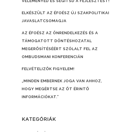
VÉLEMÉNYED ÉS SEGÍTSD A FEJLESZTÉST!
ELKÉSZÜLT AZ ÉFOÉSZ ÚJ SZAKPOLITIKAI
JAVASLATCSOMAGJA
AZ ÉFOÉSZ AZ ÖNRENDELKEZÉS ÉS A
TÁMOGATOTT DÖNTÉSHOZATAL
MEGERŐSÍTÉSÉÉRT SZÓLALT FEL AZ
OMBUDSMANI KONFERENCIÁN
FELVÉTELIZŐK FIGYELEM!
„MINDEN EMBERNEK JOGA VAN AHHOZ,
HOGY MEGÉRTSE AZ ŐT ÉRINTŐ
INFORMÁCIÓKAT.”
KATEGÓRIÁK