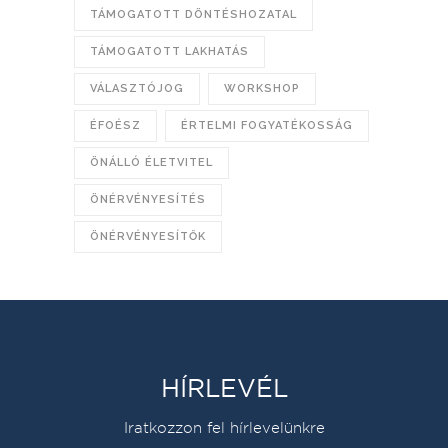
TÁMOGATOTT DÖNTÉSHOZATAL
TÁMOGATOTT LAKHATÁS
VÁLASZTÓJOG
WORKSHOP
ÉFOÉSZ
ÉRTELMI FOGYATÉKOSSÁG
ÖNÁLLÓ ÉLETVITEL
ÖNÉRVÉNYESÍTÉS
ÖNÉRVÉNYESÍTŐK
HÍRLEVÉL
Iratkozzon fel hírlevelünkre