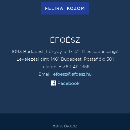
FELIRATKOZOM
ÉFOÉSZ
1093 Budapest, Lónyay u. 17. I/1. 11-es kapucsengő
Levelezési cím: 1461 Budapest, Postafiók: 301
Telefon: + 36 1 411 1356
Email:
efoesz@efoesz.hu
Facebook
©2025 ÉFOÉSZ