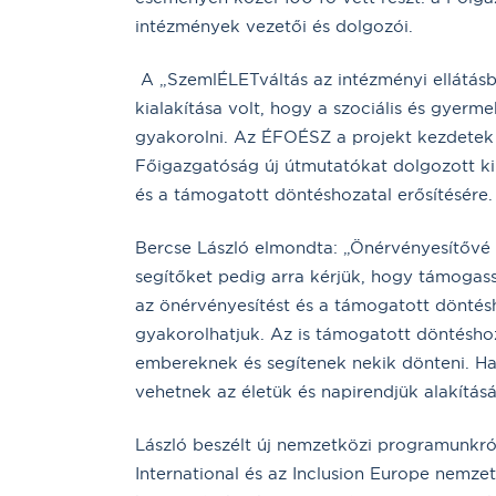
intézmények vezetői és dolgozói.
A „SzemlÉLETváltás az intézményi ellátásb
kialakítása volt, hogy a szociális és gye
gyakorolni. Az ÉFOÉSZ a projekt kezdete
Főigazgatóság új útmutatókat dolgozott ki
és a támogatott döntéshozatal erősítésére.
Bercse László elmondta: „Önérvényesítővé k
segítőket pedig arra kérjük, hogy támogas
az önérvényesítést és a támogatott döntés
gyakorolhatjuk. Az is támogatott döntéshoza
embereknek és segítenek nekik dönteni. H
vehetnek az életük és napirendjük alakítás
László beszélt új nemzetközi programunkról
International és az Inclusion Europe nemze