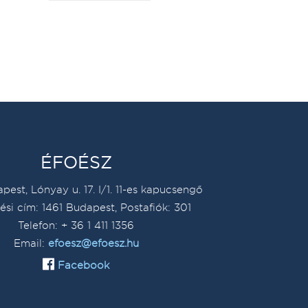
ÉFOÉSZ
pest, Lónyay u. 17. I/1. 11-es kapucsengő
ési cím: 1461 Budapest, Postafiók: 301
Telefon: + 36 1 411 1356
Email:
efoesz@efoesz.hu
Facebook