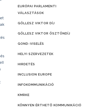
EURÓPAI PARLAMENTI
VÁLASZTÁSOK
et
GÖLLESZ VIKTOR DÍJ
nak
GÖLLESZ VIKTOR ÖSZTÖNDÍJ
zés
GOND-VISELÉS
HELYI SZERVEZETEK
 és
ll
HIRDETÉS
s
INCLUSION EUROPE
t
INFOKOMMUNIKÁCIÓ
KMRKE
KÖNNYEN ÉRTHETŐ KOMMUNIKÁCIÓ