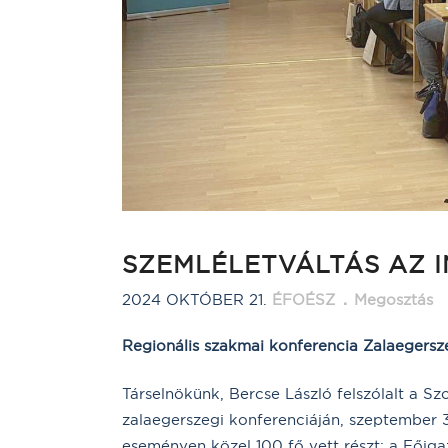
SZEMLÉLETVÁLTÁS AZ 
2024 OKTÓBER 21.
ÉFOÉSZ
Megosztás
Regionális szakmai konferencia Zalaegers
Társelnökünk, Bercse László felszólalt a 
zalaegerszegi konferenciáján, szeptember 
eseményen közel 100 fő vett részt: a Főig