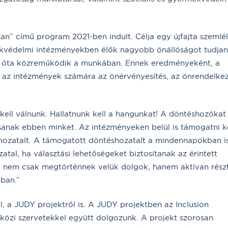
an” című program 2021-ben indult. Célja egy újfajta szemlél
rmekvédelmi intézményekben élők nagyobb önállóságot tudja
k óta közreműködik a munkában. Ennek eredményeként, a
 az intézmények számára az önérvényesítés, az önrendelke
ell válnunk. Hallatnunk kell a hangunkat! A döntéshozókat
sanak ebben minket. Az intézményeken belül is támogatni ke
hozatalt. A támogatott döntéshozatalt a mindennapokban i
tal, ha választási lehetőségeket biztosítanak az érintett
a nem csak megtörténnek velük dolgok, hanem aktívan rész
ában.”
, a JUDY projektről is. A JUDY projektben az Inclusion
tközi szervetekkel együtt dolgozunk. A projekt szorosan