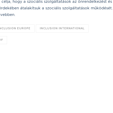
célja, hogy a szociális szolgáltatások az önrendelkezést és
érdekében átalakítsuk a szociális szolgáltatások működését
ővebben.
INCLUSION EUROPE
INCLUSION INTERNATIONAL
YF