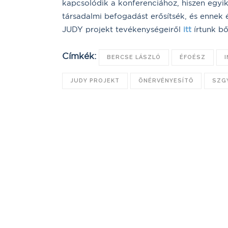
kapcsolódik a konferenciához, hiszen egyik 
társadalmi befogadást erősítsék, és ennek 
JUDY projekt tevékenységeiről
itt
írtunk b
Címkék:
BERCSE LÁSZLÓ
ÉFOÉSZ
JUDY PROJEKT
ÖNÉRVÉNYESÍTŐ
SZG