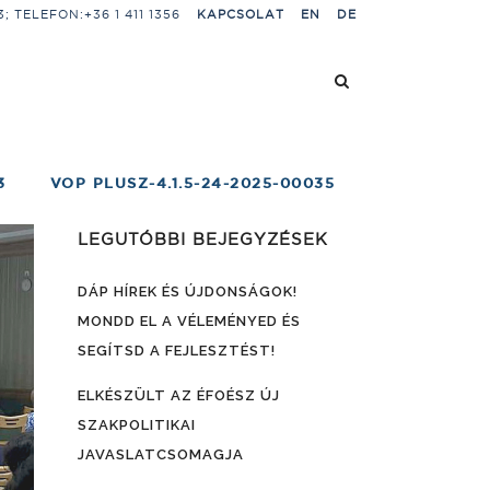
 TELEFON:+36 1 411 1356
KAPCSOLAT
EN
DE
3
VOP PLUSZ-4.1.5-24-2025-00035
LEGUTÓBBI BEJEGYZÉSEK
DÁP HÍREK ÉS ÚJDONSÁGOK!
MONDD EL A VÉLEMÉNYED ÉS
SEGÍTSD A FEJLESZTÉST!
ELKÉSZÜLT AZ ÉFOÉSZ ÚJ
SZAKPOLITIKAI
JAVASLATCSOMAGJA