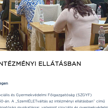
INTÉZMÉNYI ELLÁTÁSBAN
zegen
Szociális és Gyermekvédelmi Főigazgatóság (SZGYF)
30-án. A „SzemlÉLETváltás az intézményi ellátásban” című
azgatóság munkatársai, valamint szociális és gyermekvédelm