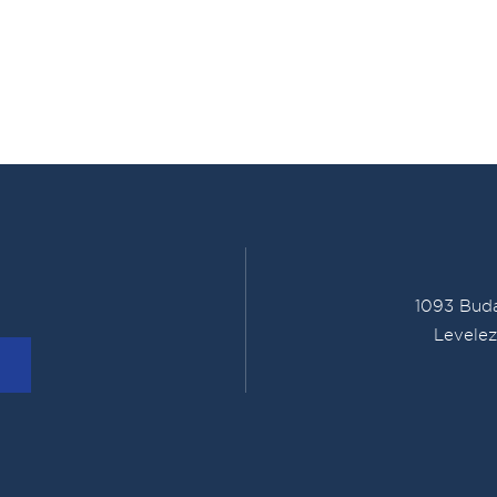
1093 Buda
Levelez