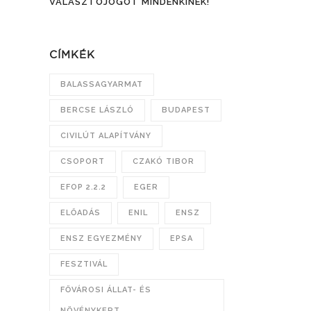
VÁLASZTÓJOGOT MINDENKINEK!
CÍMKÉK
BALASSAGYARMAT
BERCSE LÁSZLÓ
BUDAPEST
CIVILÚT ALAPÍTVÁNY
CSOPORT
CZAKÓ TIBOR
EFOP 2.2.2
EGER
ELŐADÁS
ENIL
ENSZ
ENSZ EGYEZMÉNY
EPSA
FESZTIVÁL
FŐVÁROSI ÁLLAT- ÉS
NÖVÉNYKERT