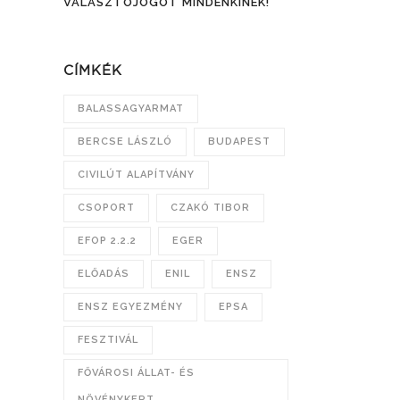
VÁLASZTÓJOGOT MINDENKINEK!
CÍMKÉK
BALASSAGYARMAT
BERCSE LÁSZLÓ
BUDAPEST
CIVILÚT ALAPÍTVÁNY
CSOPORT
CZAKÓ TIBOR
EFOP 2.2.2
EGER
ELŐADÁS
ENIL
ENSZ
ENSZ EGYEZMÉNY
EPSA
FESZTIVÁL
FŐVÁROSI ÁLLAT- ÉS
NÖVÉNYKERT