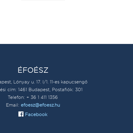
ÉFOÉSZ
pest, Lónyay u. 17. I/1. 11-es kapucsengő
ési cím: 1461 Budapest, Postafiók: 301
Telefon: + 36 1 411 1356
Email:
efoesz@efoesz.hu
Facebook