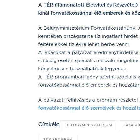
A TÉR (Támogatott Életvitel és Részvétel)
kínál fogyatékossággal élő emberek és köz
A Belügyminisztérium Fogyatékosságügyi 
keretében országszerte tíz ingatlant hird
feltételekkel tíz évre lehet bérbe venni.
A lakásokat a pályázat eredményhirdetése u
szükség esetén speciális műszaki megoldás
kényelmesen használhatóak legyenek.
A TÉR programban igény szerint szociális kí
fogyatékossággal élő emberek és hozzátar
A pályázati felhívás és a program részlete
fogyatékossággal élő személyek és hozzáta
Címkék:
BELÜGYMINISZTÉRIUM
LAKÁSB
TÉR PROGRAM