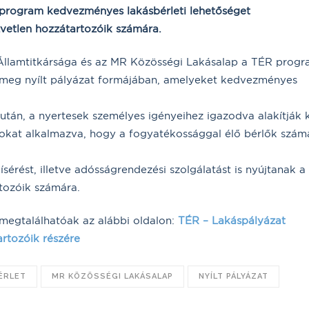
 program kedvezményes lakásbérleti lehetőséget
vetlen hozzátartozóik számára.
Államtitkársága és az MR Közösségi Lakásalap a TÉR prog
et meg nyílt pályázat formájában, amelyeket kedvezményes
tán, a nyertesek személyes igényeihez igazodva alakítják k
okat alkalmazva, hogy a fogyatékossággal élő bérlők szám
sérést, illetve adósságrendezési szolgálatást is nyújtanak a
tozóik számára.
i megtalálhatóak az alábbi oldalon:
TÉR – Lakáspályázat
rtozóik részére
ÉRLET
MR KÖZÖSSÉGI LAKÁSALAP
NYÍLT PÁLYÁZAT