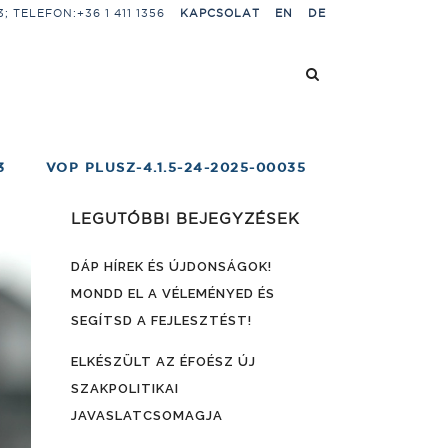
 TELEFON:+36 1 411 1356
KAPCSOLAT
EN
DE
3
VOP PLUSZ-4.1.5-24-2025-00035
LEGUTÓBBI BEJEGYZÉSEK
DÁP HÍREK ÉS ÚJDONSÁGOK!
MONDD EL A VÉLEMÉNYED ÉS
SEGÍTSD A FEJLESZTÉST!
ELKÉSZÜLT AZ ÉFOÉSZ ÚJ
SZAKPOLITIKAI
JAVASLATCSOMAGJA