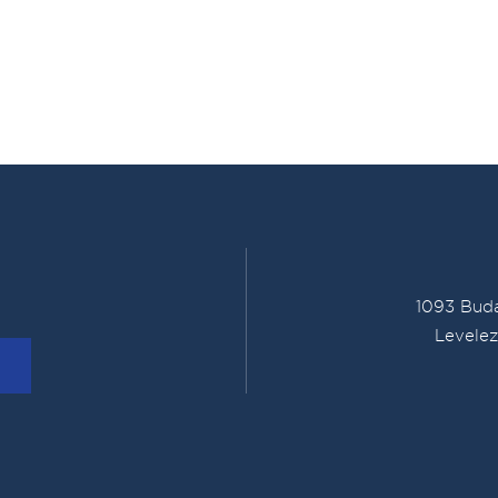
1093 Buda
Levelez