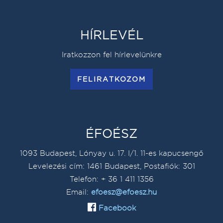
HÍRLEVÉL
Iratkozzon fel hírlevelünkre
FELIRATKOZOM
ÉFOÉSZ
1093 Budapest, Lónyay u. 17. I/1. 11-es kapucsengő
Levelezési cím: 1461 Budapest, Postafiók: 301
Telefon: + 36 1 411 1356
Email:
efoesz@efoesz.hu
Facebook