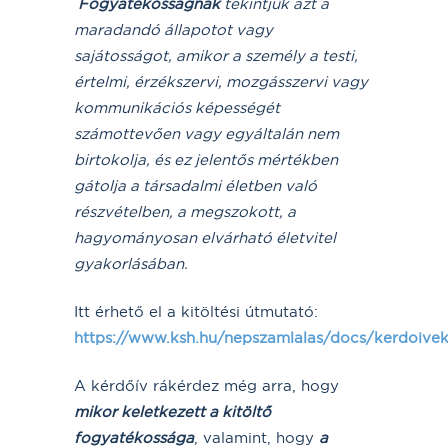
Fogyatékosságnak
tekintju
k azt a
maradandó állapotot vagy
sajátosságot, amikor a személy a testi,
értelmi, érzékszervi, mozgásszervi vagy
kommuniká
cio
́s ké
pesse
́gét
szá
mottevo
en vagy egyáltalán nem
birtokolja, és ez jelento
s mértékben
gátolja a társadalmi életben való
részvételben, a megszokott, a
hagyományosan elvárható életvitel
gyakorlásában.
Itt érhető el a kitöltési útmutató:
https://www.ksh.hu/nepszamlalas/docs/kerdoivek
A kérdőív rákérdez még arra, hogy
mikor keletkezett a kitöltő
fogyatékossága
, valamint, hogy
a