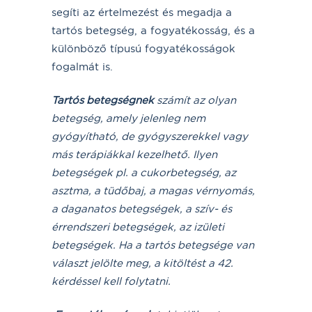
segíti az értelmezést és megadja a
tartós betegség, a fogyatékosság, és a
különböző típusú fogyatékosságok
fogalmát is.
Tarto
́s betegségnek
számít az olyan
betegség, amely jelenleg nem
gyógyí
thato
́, de gyógyszerekkel vagy
má
s tera
pia
́kkal kezelheto
. Ilyen
betegségek pl. a cukorbetegség, az
asztma, a tu
do
baj, a magas vérnyomás,
a daganatos betegségek, a szív- é
s
e
́rrendszeri betegségek, az izu
leti
betegségek. Ha a tartós betegsé
ge van
va
́laszt jelo
lte meg, a kito
lte
́st a 42.
kérdéssel kell folytatni.