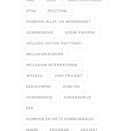
ENIL
ENSZ
ENSZ EGYEZMÉNY
EPSA
FESZTIVÁL
FŐVÁROSI ÁLLAT- ÉS NÖVÉNYKERT
GONDNOKSÁG
GYENE PIROSKA
GÖLLESZ VIKTOR ÖSZTÖNDÍJ
INCLUSION EUROPE
INCLUSION INTERNATIONAL
INTERJÚ
JUDY PROJEKT
KEDVEZMÉNY
KIVÁLTÁS
KONFERENCIA
KORONAVÍRUS
KÉK
KÖNNYEN ÉRTHETŐ KOMMUNIKÁCIÓ
MINŐK
PROGRAM
PROJEKT