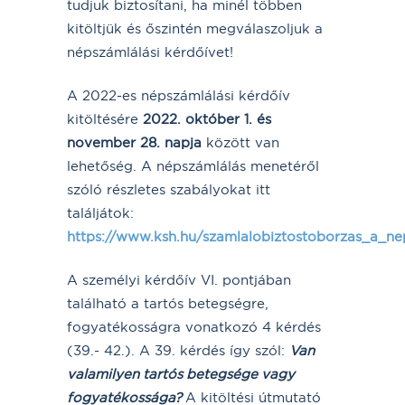
tudjuk biztosítani, ha minél többen
kitöltjük és őszintén megválaszoljuk a
népszámlálási kérdőívet!
A 2022-es népszámlálási kérdőív
kitöltésére
2022. október 1. és
november 28. napja
között van
lehetőség. A népszámlálás menetéről
szóló részletes szabályokat itt
találjátok:
https://www.ksh.hu/szamlalobiztostoborzas_a_n
A személyi kérdőív VI. pontjában
található a tartós betegségre,
fogyatékosságra vonatkozó 4 kérdés
(39.- 42.). A 39. kérdés így szól:
Van
valamilyen tartós betegsége vagy
fogyatékossága?
A kitöltési útmutató