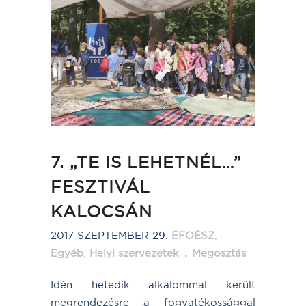
7. „TE IS LEHETNÉL…”
FESZTIVÁL
KALOCSÁN
2017 SZEPTEMBER 29.
ÉFOÉSZ
,
Egyéb
,
Helyi szervezetek
Megosztás
Idén hetedik alkalommal került
megrendezésre a fogyatékossággal