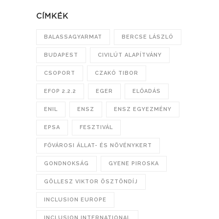
CÍMKÉK
BALASSAGYARMAT
BERCSE LÁSZLÓ
BUDAPEST
CIVILÚT ALAPÍTVÁNY
CSOPORT
CZAKÓ TIBOR
EFOP 2.2.2
EGER
ELŐADÁS
ENIL
ENSZ
ENSZ EGYEZMÉNY
EPSA
FESZTIVÁL
FŐVÁROSI ÁLLAT- ÉS NÖVÉNYKERT
GONDNOKSÁG
GYENE PIROSKA
GÖLLESZ VIKTOR ÖSZTÖNDÍJ
INCLUSION EUROPE
INCLUSION INTERNATIONAL