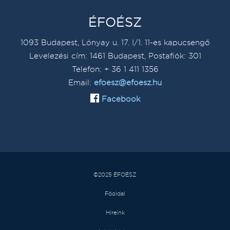
ÉFOÉSZ
1093 Budapest, Lónyay u. 17. I/1. 11-es kapucsengő
Levelezési cím: 1461 Budapest, Postafiók: 301
Telefon: + 36 1 411 1356
Email:
efoesz@efoesz.hu
Facebook
©2025 ÉFOÉSZ
Főoldal
Híreink