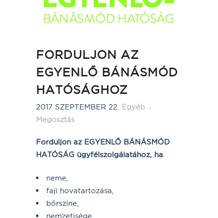
FORDULJON AZ
EGYENLŐ BÁNÁSMÓD
HATÓSÁGHOZ
2017 SZEPTEMBER 22.
Egyéb
Megosztás
Forduljon az EGYENLŐ BÁNÁSMÓD
HATÓSÁG ügyfélszolgálatához, ha
neme,
faji hovatartozása,
bőrszíne,
nemzetisége,