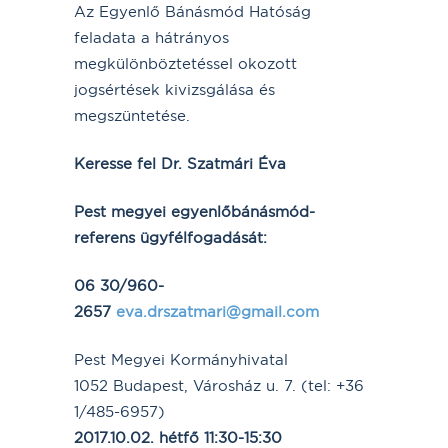
Az Egyenlő Bánásmód Hatóság
feladata a hátrányos
megkülönböztetéssel okozott
jogsértések kivizsgálása és
megszüntetése.
Keresse fel Dr. Szatmári Éva
Pest megyei egyenlőbánásmód-
referens ügyfélfogadását:
06 30/960-
2657
eva.drszatmari@gmail.com
Pest Megyei Kormányhivatal
1052 Budapest, Városház u. 7. (tel: +36
1/485-6957)
2017.10.02. hétfő 11:30-15:30