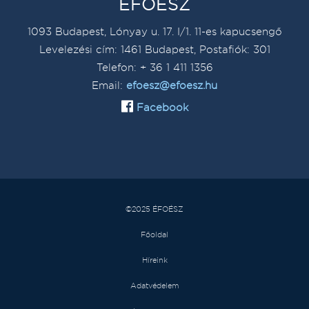
ÉFOÉSZ
1093 Budapest, Lónyay u. 17. I/1. 11-es kapucsengő
Levelezési cím: 1461 Budapest, Postafiók: 301
Telefon: + 36 1 411 1356
Email:
efoesz@efoesz.hu
Facebook
©2025 ÉFOÉSZ
Főoldal
Híreink
Adatvédelem