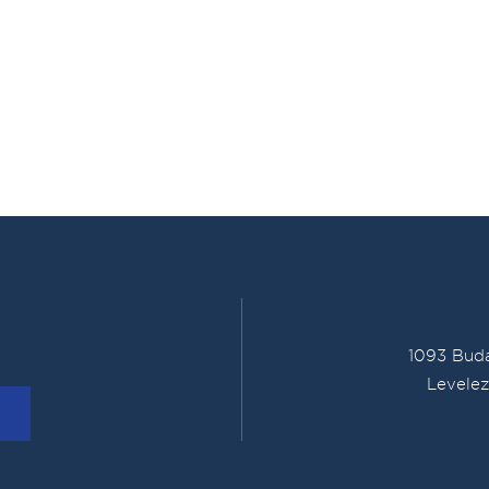
1093 Buda
Levelez