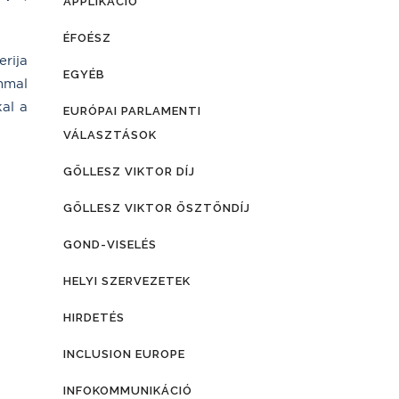
APPLIKÁCIÓ
ÉFOÉSZ
rija
EGYÉB
mmal
al a
EURÓPAI PARLAMENTI
VÁLASZTÁSOK
GÖLLESZ VIKTOR DÍJ
GÖLLESZ VIKTOR ÖSZTÖNDÍJ
GOND-VISELÉS
HELYI SZERVEZETEK
HIRDETÉS
INCLUSION EUROPE
INFOKOMMUNIKÁCIÓ