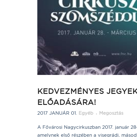
KEDVEZMÉNYES JEGYEK
ELŐADÁSÁRA!
2017 JANUÁR 01.
Egyéb
Megosztás
A Fővárosi Nagycirkuszban 2017. január 2
amelynek első részében a visegrádi, másod