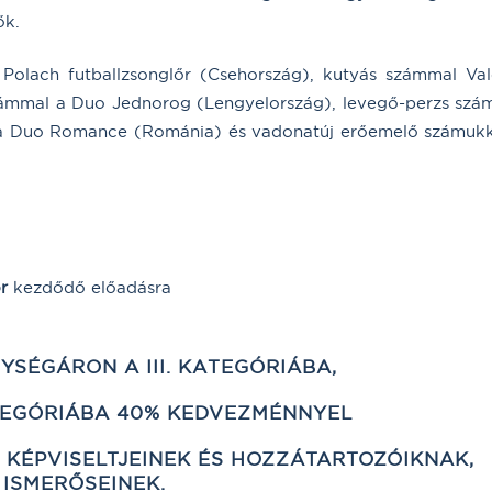
ők.
olach futballzsonglőr (Csehország), kutyás számmal Vale
zámmal a Duo Jednorog (Lengyelország), levegő-perzs szá
l a Duo Romance (Románia) és vadonatúj erőemelő számukk
r
kezdődő előadásra
YSÉGÁRON A III. KATEGÓRIÁBA,
KATEGÓRIÁBA 40% KEDVEZMÉNNYEL
 KÉPVISELTJEINEK ÉS HOZZÁTARTOZÓIKNAK,
ISMERŐSEINEK.