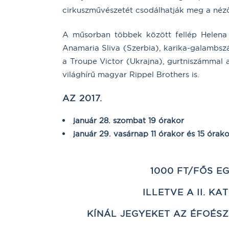
cirkuszművészetét csodálhatják meg a néz
A műsorban többek között fellép Helena P
Anamaria Sliva (Szerbia), karika-galambs
a Troupe Victor (Ukrajna), gurtniszámma
világhírű magyar Rippel Brothers is.
AZ
2017.
január 28. szombat 19 órakor
január 29. vasárnap 11 órakor és 15 órako
1000 FT/FŐS EG
ILLETVE A II. 
KÍNÁL JEGYEKET AZ ÉFOÉSZ