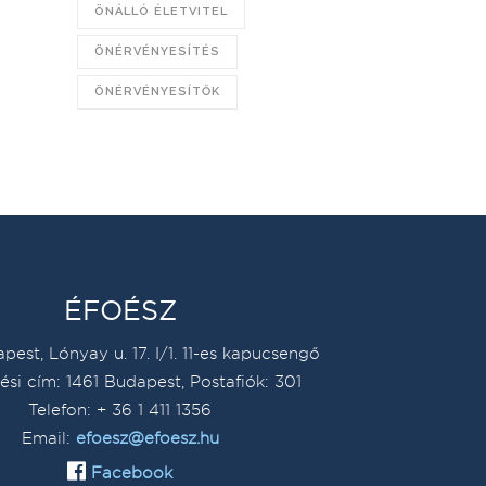
ÖNÁLLÓ ÉLETVITEL
ÖNÉRVÉNYESÍTÉS
ÖNÉRVÉNYESÍTŐK
ÉFOÉSZ
pest, Lónyay u. 17. I/1. 11-es kapucsengő
ési cím: 1461 Budapest, Postafiók: 301
Telefon: + 36 1 411 1356
Email:
efoesz@efoesz.hu
Facebook