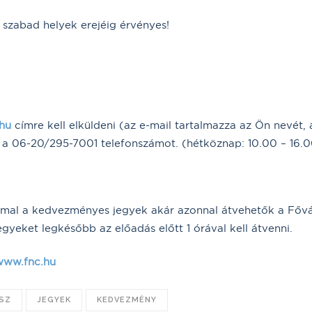
a szabad helyek erejéig érvényes!
hu
címre kell elküldeni (az e-mail tartalmazza az Ön nevét, 
a a 06-20/295-7001 telefonszámot. (hétköznap: 10.00 – 16.0
ámmal a kedvezményes jegyek akár azonnal átvehetők a Fővá
gyeket legkésőbb az előadás előtt 1 órával kell átvenni.
www.fnc.hu
USZ
JEGYEK
KEDVEZMÉNY