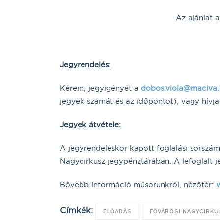
Az ajánlat 
Jegyrendelés:
Kérem, jegyigényét a
dobos.viola@maciva.
jegyek számát és az időpontot), vagy hívj
Jegyek átvétele:
A jegyrendeléskor kapott foglalási sorsz
Nagycirkusz jegypénztárában. A lefoglalt je
Bővebb információ műsorunkról, nézőtér:
Címkék:
ELŐADÁS
FŐVÁROSI NAGYCIRK