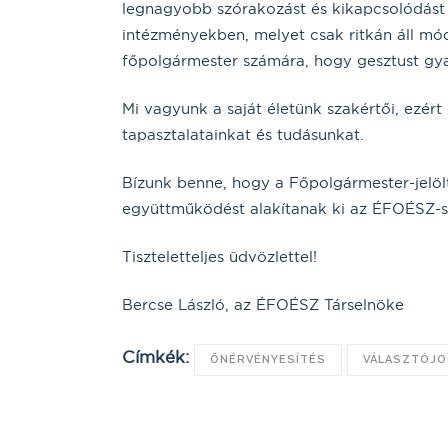
legnagyobb szórakozást és kikapcsolódást 
intézményekben, melyet csak ritkán áll mó
főpolgármester számára, hogy gesztust gy
Mi vagyunk a saját életünk szakértői, ezért
tapasztalatainkat és tudásunkat.
Bízunk benne, hogy a Főpolgármester-jelölt
együttműködést alakítanak ki az ÉFOÉSZ-s
Tiszteletteljes üdvözlettel!
Bercse László, az ÉFOÉSZ Társelnöke
Címkék:
ÖNÉRVÉNYESÍTÉS
VÁLASZTÓJ