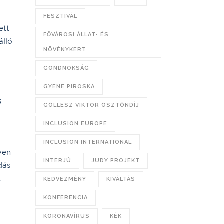
FESZTIVÁL
ett
FŐVÁROSI ÁLLAT- ÉS
álló
NÖVÉNYKERT
GONDNOKSÁG
GYENE PIROSKA
ő
GÖLLESZ VIKTOR ÖSZTÖNDÍJ
INCLUSION EUROPE
INCLUSION INTERNATIONAL
yen
INTERJÚ
JUDY PROJEKT
dás
t
KEDVEZMÉNY
KIVÁLTÁS
KONFERENCIA
KORONAVÍRUS
KÉK