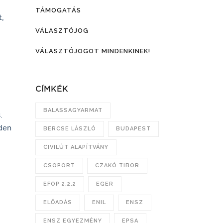
TÁMOGATÁS
t,
VÁLASZTÓJOG
VÁLASZTÓJOGOT MINDENKINEK!
CÍMKÉK
BALASSAGYARMAT
.
den
BERCSE LÁSZLÓ
BUDAPEST
CIVILÚT ALAPÍTVÁNY
CSOPORT
CZAKÓ TIBOR
EFOP 2.2.2
EGER
ELŐADÁS
ENIL
ENSZ
ENSZ EGYEZMÉNY
EPSA