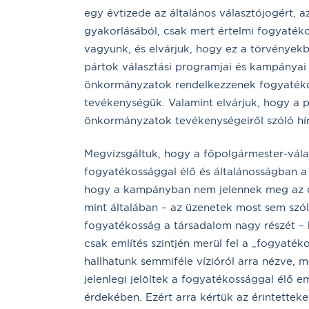
egy évtizede az általános választójogért, a
gyakorlásából, csak mert értelmi fogyatéko
vagyunk, és elvárjuk, hogy ez a törvényekbe
pártok választási programjai és kampányai
önkormányzatok rendelkezzenek fogyatékoss
tevékenységük. Valamint elvárjuk, hogy a p
önkormányzatok tevékenységeiről szóló hí
Megvizsgáltuk, hogy a főpolgármester-vála
fogyatékossággal élő és általánosságban a 
hogy a kampányban nem jelennek meg az ér
mint általában – az üzenetek most sem szó
fogyatékosság a társadalom nagy részét – k
csak említés szintjén merül fel a „fogyaté
hallhatunk semmiféle vízióról arra nézve, 
jelenlegi jelöltek a fogyatékossággal élő 
érdekében. Ezért arra kértük az érintetteke