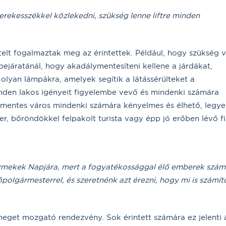
rekesszékkel közlekedni, szükség lenne liftre minden
lt fogalmaztak meg az érintettek. Például, hogy szükség 
bejáratánál, hogy akadálymentesíteni kellene a járdákat,
lyan lámpákra, amelyek segítik a látássérülteket a
nden lakos igényeit figyelembe vevő és mindenki számára
mentes város mindenki számára kényelmes és élhető, legye
, bőröndökkel felpakolt turista vagy épp jó erőben lévő fi
yermekek Napjára, mert a fogyatékossággal élő emberek szám
polgármesterrel, és szeretnénk azt érezni, hogy mi is számít
eget mozgató rendezvény. Sok érintett számára ez jelenti 