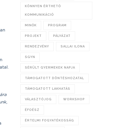
KÖNNYEN ÉRTHETŐ
KOMMUNIKÁCIÓ
MINŐK
PROGRAM
van
PROJEKT
PÁLYÁZAT
RENDEZVÉNY
SALLAI ILONA
SGYN
n
atal.
SÉRÜLT GYERMEKEK NAPJA
TÁMOGATOTT DÖNTÉSHOZATAL
TÁMOGATOTT LAKHATÁS
ára
VÁLASZTÓJOG
WORKSHOP
unk,
ÉFOÉSZ
ÉRTELMI FOGYATÉKOSSÁG
a