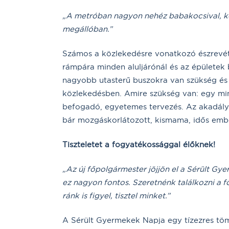
„A metróban nagyon nehéz babakocsival, ke
megállóban.”
Számos a közlekedésre vonatkozó észrevéte
rámpára minden aluljárónál és az épületek 
nagyobb utasterű buszokra van szükség és o
közlekedésben. Amire szükség van: egy mi
befogadó, egyetemes tervezés. Az akadály
bár mozgáskorlátozott, kismama, idős ember
Tiszteletet a fogyatékossággal élőknek!
„Az új főpolgármester jöjjön el a Sérült G
ez nagyon fontos. Szeretnénk találkozni a fő
ránk is figyel, tisztel minket.”
A Sérült Gyermekek Napja egy tízezres töm