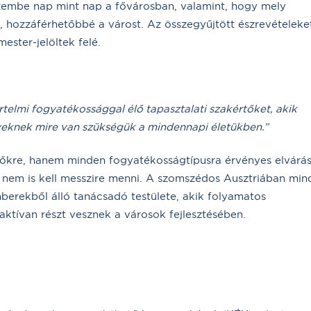
zembe nap mint nap a fővárosban, valamint, hogy mely
 hozzáférhetőbbé a várost. Az összegyűjtött észrevételeke
ester-jelöltek felé.
telmi fogyatékossággal élő tapasztalati szakértőket, akik
yeknek mire van szükségük a mindennapi életükben.”
őkre, hanem minden fogyatékosságtípusra érvényes elvárás
, nem is kell messzire menni. A szomszédos Ausztriában min
erekből álló tanácsadó testülete, akik folyamatos
aktívan részt vesznek a városok fejlesztésében.