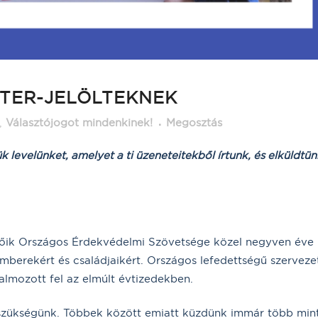
TER-JELÖLTEKNEK
,
Választójogot mindenkinek!
Megosztás
 levelünket, amelyet a ti üzeneteitekből írtunk, és elküldtün
tőik Országos Érdekvédelmi Szövetsége közel negyven éve
mberekért és családjaikért. Országos lefedettségű szervez
almozott fel az elmúlt évtizedekben.
n szükségünk. Többek között emiatt küzdünk immár több min