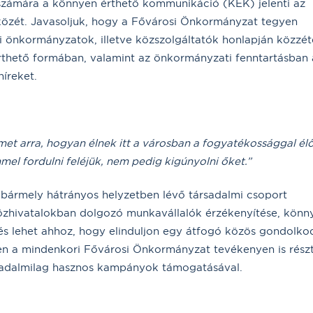
számára a könnyen érthető kommunikáció (KÉK) jelenti az
közét. Javasoljuk, hogy a Fővárosi Önkormányzat tegyen
i önkormányzatok, illetve közszolgáltatók honlapján közzét
thető formában, valamint az önkormányzati fenntartásban 
íreket.
met arra, hogyan élnek itt a városban a fogyatékossággal él
mel fordulni feléjük, nem pedig kigúnyolni őket.”
 bármely hátrányos helyzetben lévő társadalmi csoport
özhivatalokban dolgozó munkavállalók érzékenyítése, könn
s lehet ahhoz, hogy elinduljon egy átfogó közös gondolko
en a mindenkori Fővárosi Önkormányzat tevékenyen is rész
rsadalmilag hasznos kampányok támogatásával.