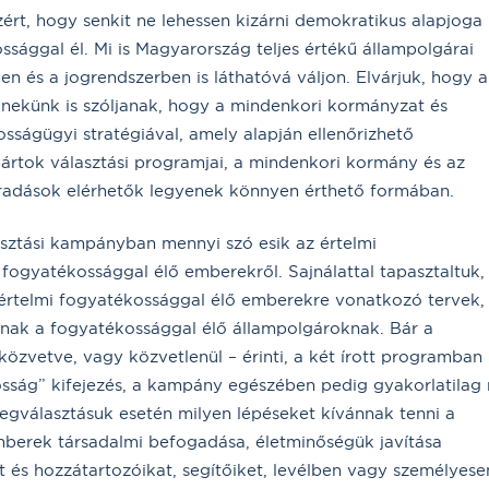
zért, hogy senkit ne lehessen kizárni demokratikus alapjoga
ssággal él. Mi is Magyarország teljes értékű állampolgárai
n és a jogrendszerben is láthatóvá váljon. Elvárjuk, hogy a
 nekünk is szóljanak, hogy a mindenkori kormányzat és
ágügyi stratégiával, amely alapján ellenőrizhető
ártok választási programjai, a mindenkori kormány és az
radások elérhetők legyenek könnyen érthető formában.
sztási kampányban mennyi szó esik az értelmi
fogyatékossággal élő emberekről. Sajnálattal tapasztaltuk,
telmi fogyatékossággal élő emberekre vonatkozó tervek, 
lnak a fogyatékossággal élő állampolgároknak. Bár a
özvetve, vagy közvetlenül – érinti, a két írott programban
kosság” kifejezés, a kampány egészében pedig gyakorlatilag
megválasztásuk esetén milyen lépéseket kívánnak tenni a
emberek társadalmi befogadása, életminőségük javítása
t és hozzátartozóikat, segítőiket, levélben vagy személyese