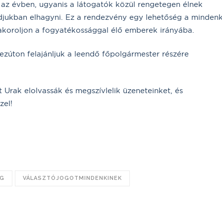
az évben, ugyanis a látogatók közül rengetegen élnek
djukban elhagyni. Ez a rendezvény egy lehetőség a mindenk
akoroljon a fogyatékossággal élő emberek irányába.
 ezúton felajánljuk a leendő főpolgármester részére
 Urak elolvassák és megszívlelik üzeneteinket, és
zel!
OG
VÁLASZTÓJOGOTMINDENKINEK