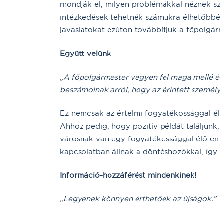
mondják el, milyen problémákkal néznek s
intézkedések tehetnék számukra élhetőbbé,
javaslatokat ezúton továbbítjuk a főpolgárm
Együtt velünk
„A főpolgármester vegyen fel maga mellé ér
beszámolnak arról, hogy az érintett személ
Ez nemcsak az értelmi fogyatékossággal él
Ahhoz pedig, hogy pozitív példát találjunk
városnak van egy fogyatékossággal élő emb
kapcsolatban állnak a döntéshozókkal, így 
Információ-hozzáférést mindenkinek!
„Legyenek könnyen érthetőek az újságok.”