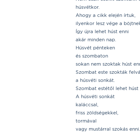
húsvétkor.
Ahogy a cikk elején írtuk,
ilyenkor lesz vége a böjtne
Így újra lehet húst enni
akár minden nap.
Húsvét pénteken
és szombaton
sokan nem szoktak húst enn
Szombat este szokták felv
a húsvéti sonkát.
Szombat estétől lehet húst 
A húsvéti sonkát
kaláccsal,
friss zöldségekkel,
tormával
vagy mustárral szokás enni