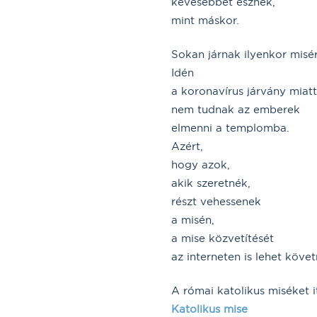
kevesebbet esznek,
mint máskor.
Sokan járnak ilyenkor misér
Idén
a koronavírus járvány miatt
nem tudnak az emberek
elmenni a templomba.
Azért,
hogy azok,
akik szeretnék,
részt vehessenek
a misén,
a mise közvetítését
az interneten is lehet követ
A római katolikus miséket it
Katolikus mise