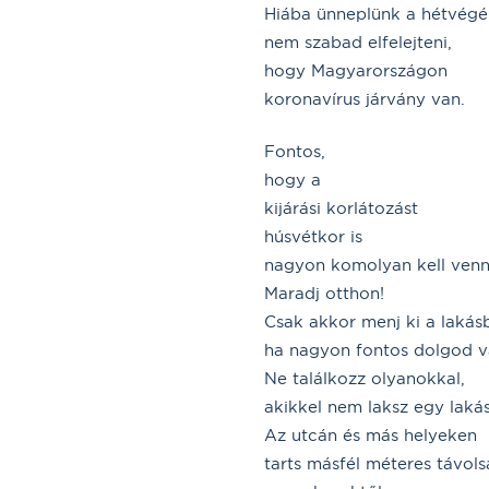
Hiába ünneplünk a hétvégé
nem szabad elfelejteni,
hogy Magyarországon
koronavírus járvány van.
Fontos,
hogy a
kijárási korlátozást
húsvétkor is
nagyon komolyan kell venn
Maradj otthon!
Csak akkor menj ki a lakásb
ha nagyon fontos dolgod v
Ne találkozz olyanokkal,
akikkel nem laksz egy laká
Az utcán és más helyeken
tarts másfél méteres távol