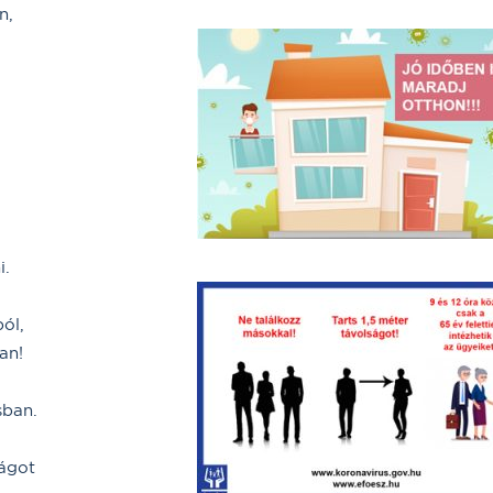
n,
i.
ól,
an!
sban.
ságot