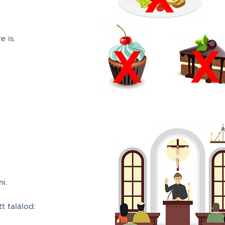
e is.
ni.
t találod: