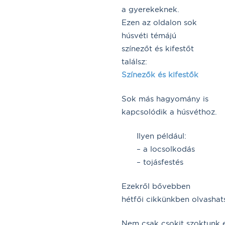
a gyerekeknek.
Ezen az oldalon sok
húsvéti témájú
színezőt és kifestőt
találsz:
Színezők és kifestők
Sok más hagyomány is
kapcsolódik a húsvéthoz.
Ilyen például:
– a locsolkodás
– tojásfestés
Ezekről bővebben
hétfői cikkünkben olvashat
Nem csak csokit szoktunk 