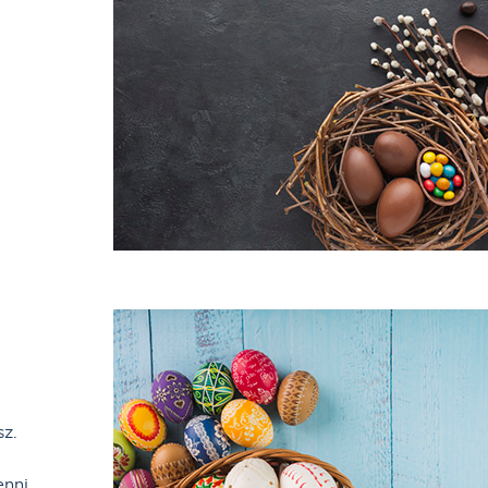
sz.
enni