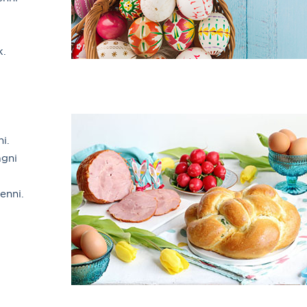
k.
i.
ágni
enni.
.