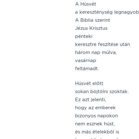
A Húsvét
a kereszténység legnagyob
A Biblia szerint
Jézus Krisztus
pénteki
keresztre feszítése után
három nap múlva,
vasárnap
feltámadt.
Húsvét előtt
sokan böjtölni szoktak.
Ez azt jelenti,
hogy az emberek
bizonyos napokon
nem esznek húst,
és más ételekből is