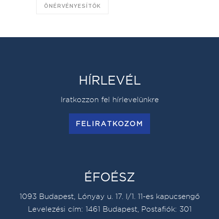
ÖNÉRVÉNYESÍTŐK
HÍRLEVÉL
Iratkozzon fel hírlevelünkre
FELIRATKOZOM
ÉFOÉSZ
1093 Budapest, Lónyay u. 17. I/1. 11-es kapucsengő
Levelezési cím: 1461 Budapest, Postafiók: 301