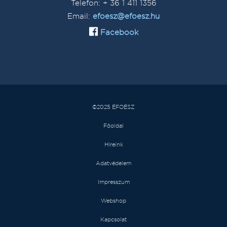
Telefon: + 36 1 411 1356
Email:
efoesz@efoesz.hu
Facebook
©2025 ÉFOÉSZ
Főoldal
Híreink
Adatvédelem
Impresszum
Webshop
Kapcsolat