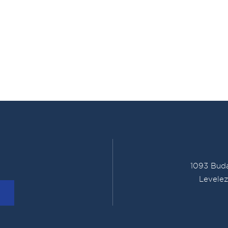
1093 Buda
Levelez