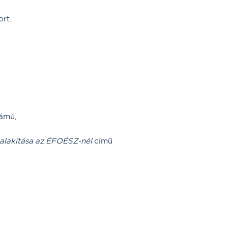
rt.
zámú,
ialakítása az ÉFOÉSZ-nél
című