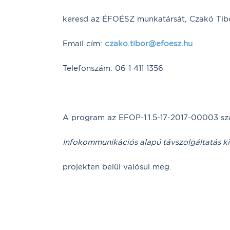
keresd az ÉFOÉSZ munkatársát, Czakó Tibo
Email cím:
czako.tibor@efoesz.hu
Telefonszám: 06 1 411 1356
A program az EFOP-1.1.5-17-2017-00003 s
Infokommunikációs alapú távszolgáltatás k
projekten belül valósul meg.