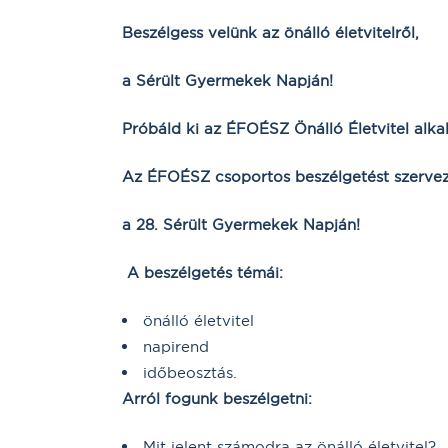
Beszélgess velünk az önálló életvitelről,
a Sérült Gyermekek Napján!
Próbáld ki az ÉFOÉSZ Önálló Életvitel alka
Az ÉFOÉSZ csoportos beszélgetést szerve
a 28. Sérült Gyermekek Napján!
A beszélgetés témái:
önálló életvitel
napirend
időbeosztás.
Arról fogunk beszélgetni:
Mit jelent számodra az önálló életvitel?