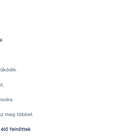
i
működik.
t,
modra.
sz meg többet.
élő felnőttek