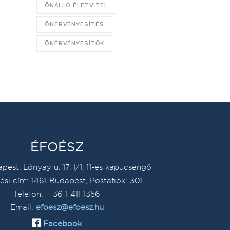
ÖNÁLLÓ ÉLETVITEL
ÖNÉRVÉNYESÍTÉS
ÖNÉRVÉNYESÍTŐK
ÉFOÉSZ
pest, Lónyay u. 17. I/1. 11-es kapucsengő
ési cím: 1461 Budapest, Postafiók: 301
Telefon: + 36 1 411 1356
Email:
efoesz@efoesz.hu
Facebook