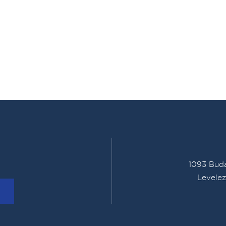
1093 Buda
Levelez