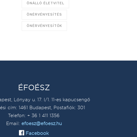
ÖNÁLLÓ ÉLETVITEL
ÖNÉRVÉNYESÍTÉS
ÖNÉRVÉNYESÍTŐK
ÉFOÉSZ
pest, Lónyay u. 17. I/1. 11-es kapucsengő
ési cím: 1461 Budapest, Postafiók: 301
Telefon: + 36 1 411 1356
Email:
efoesz@efoesz.hu
Facebook