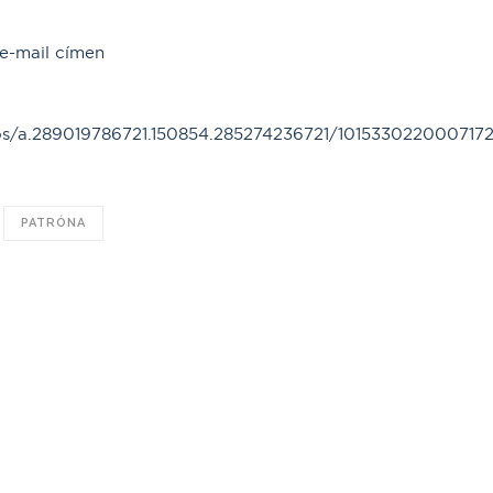
e-mail címen
s/a.289019786721.150854.285274236721/101533022000717
PATRÓNA