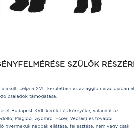
GÉNYFELMÉRÉSE SZÜLŐK RÉSZÉR
lakult, célja a XVII. kerületben és az agglomerációjában é
dozó családok támogatása.
ését Budapest XVII. kerület és környéke, valamint az
Gödöllő, Maglód, Gyömrő, Ecser, Vecsés) és további
lő gyermekük nappali ellátása, fejlesztése, nem vagy csak