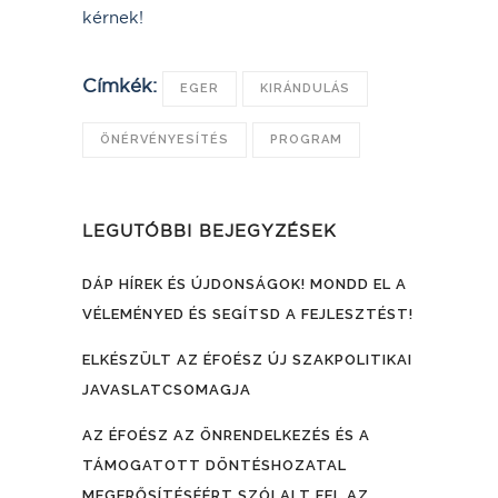
kérnek!
Címkék:
EGER
KIRÁNDULÁS
ÖNÉRVÉNYESÍTÉS
PROGRAM
LEGUTÓBBI BEJEGYZÉSEK
DÁP HÍREK ÉS ÚJDONSÁGOK! MONDD EL A
VÉLEMÉNYED ÉS SEGÍTSD A FEJLESZTÉST!
ELKÉSZÜLT AZ ÉFOÉSZ ÚJ SZAKPOLITIKAI
JAVASLATCSOMAGJA
AZ ÉFOÉSZ AZ ÖNRENDELKEZÉS ÉS A
TÁMOGATOTT DÖNTÉSHOZATAL
MEGERŐSÍTÉSÉÉRT SZÓLALT FEL AZ