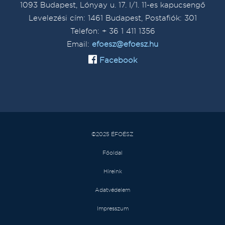
1093 Budapest, Lónyay u. 17. I/1. 11-es kapucsengő
Levelezési cím: 1461 Budapest, Postafiók: 301
Telefon: + 36 1 411 1356
Email:
efoesz@efoesz.hu
Facebook
©2025 ÉFOÉSZ
Főoldal
Híreink
Adatvédelem
Impresszum