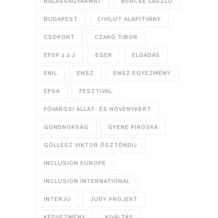
BALASSAGYARMAT
BERCSE LÁSZLÓ
BUDAPEST
CIVILÚT ALAPÍTVÁNY
CSOPORT
CZAKÓ TIBOR
EFOP 2.2.2
EGER
ELŐADÁS
ENIL
ENSZ
ENSZ EGYEZMÉNY
EPSA
FESZTIVÁL
FŐVÁROSI ÁLLAT- ÉS NÖVÉNYKERT
GONDNOKSÁG
GYENE PIROSKA
GÖLLESZ VIKTOR ÖSZTÖNDÍJ
INCLUSION EUROPE
INCLUSION INTERNATIONAL
INTERJÚ
JUDY PROJEKT
KEDVEZMÉNY
KIVÁLTÁS