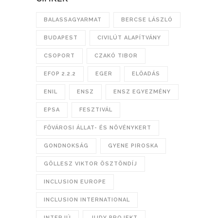
BALASSAGYARMAT
BERCSE LÁSZLÓ
BUDAPEST
CIVILÚT ALAPÍTVÁNY
CSOPORT
CZAKÓ TIBOR
EFOP 2.2.2
EGER
ELŐADÁS
ENIL
ENSZ
ENSZ EGYEZMÉNY
EPSA
FESZTIVÁL
FŐVÁROSI ÁLLAT- ÉS NÖVÉNYKERT
GONDNOKSÁG
GYENE PIROSKA
GÖLLESZ VIKTOR ÖSZTÖNDÍJ
INCLUSION EUROPE
INCLUSION INTERNATIONAL
INTERJÚ
JUDY PROJEKT