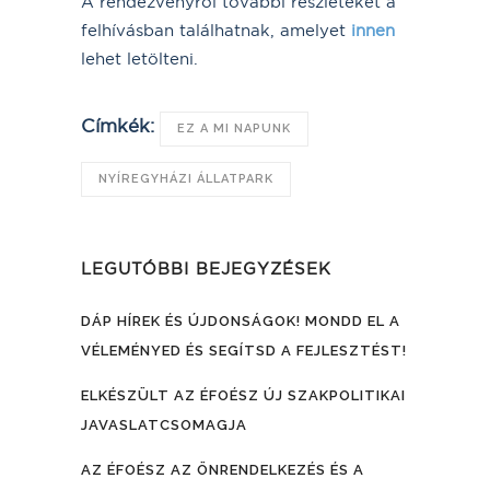
A rendezvényről további részleteket a
felhívásban találhatnak, amelyet
innen
lehet letölteni.
Címkék:
EZ A MI NAPUNK
NYÍREGYHÁZI ÁLLATPARK
LEGUTÓBBI BEJEGYZÉSEK
DÁP HÍREK ÉS ÚJDONSÁGOK! MONDD EL A
VÉLEMÉNYED ÉS SEGÍTSD A FEJLESZTÉST!
ELKÉSZÜLT AZ ÉFOÉSZ ÚJ SZAKPOLITIKAI
JAVASLATCSOMAGJA
AZ ÉFOÉSZ AZ ÖNRENDELKEZÉS ÉS A