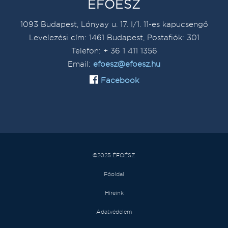
ÉFOÉSZ
1093 Budapest, Lónyay u. 17. I/1. 11-es kapucsengő
Levelezési cím: 1461 Budapest, Postafiók: 301
Telefon: + 36 1 411 1356
Email:
efoesz@efoesz.hu
Facebook
©2025 ÉFOÉSZ
Főoldal
Híreink
Adatvédelem