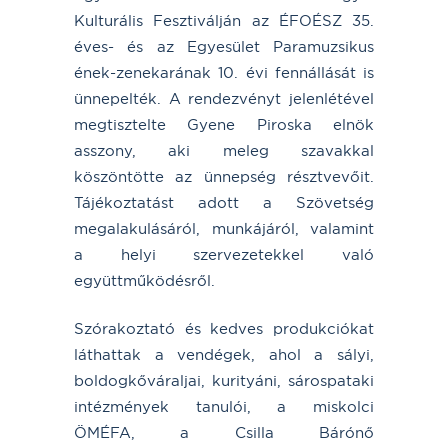
Kulturális Fesztiválján az ÉFOÉSZ 35.
éves- és az Egyesület Paramuzsikus
ének-zenekarának 10. évi fennállását is
ünnepelték. A rendezvényt jelenlétével
megtisztelte Gyene Piroska elnök
asszony, aki meleg szavakkal
köszöntötte az ünnepség résztvevőit.
Tájékoztatást adott a Szövetség
megalakulásáról, munkájáról, valamint
a helyi szervezetekkel való
együttműködésről.
Szórakoztató és kedves produkciókat
láthattak a vendégek, ahol a sályi,
boldogkőváraljai, kurityáni, sárospataki
intézmények tanulói, a miskolci
ÖMÉFA, a Csilla Bárónő