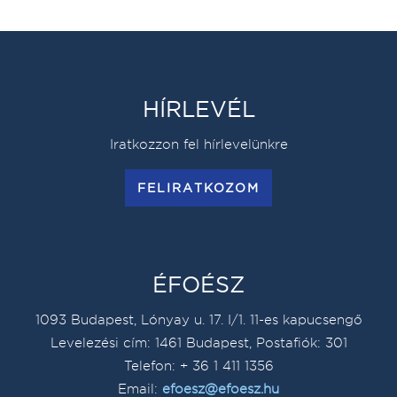
HÍRLEVÉL
Iratkozzon fel hírlevelünkre
FELIRATKOZOM
ÉFOÉSZ
1093 Budapest, Lónyay u. 17. I/1. 11-es kapucsengő
Levelezési cím: 1461 Budapest, Postafiók: 301
Telefon: + 36 1 411 1356
Email:
efoesz@efoesz.hu