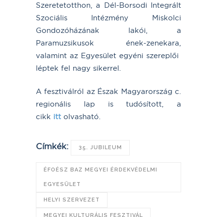
Szeretetotthon, a Dél-Borsodi Integrált
Szociális Intézmény Miskolci
Gondozóházának lakói, a
Paramuzsikusok ének-zenekara,
valamint az Egyesület egyéni szereplői
léptek fel nagy sikerrel.
A fesztiválról az Észak Magyarország c.
regionális lap is tudósított, a
cikk
itt
olvasható.
Címkék:
35. JUBILEUM
ÉFOÉSZ BAZ MEGYEI ÉRDEKVÉDELMI
EGYESÜLET
HELYI SZERVEZET
MEGYEI KULTURÁLIS FESZTIVÁL