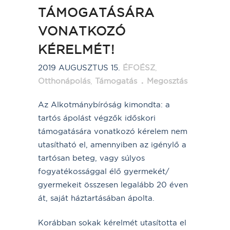
TÁMOGATÁSÁRA
VONATKOZÓ
KÉRELMÉT!
2019 AUGUSZTUS 15.
ÉFOÉSZ
,
Otthonápolás
,
Támogatás
Megosztás
Az Alkotmánybíróság kimondta: a
tartós ápolást végzők időskori
támogatására vonatkozó kérelem nem
utasítható el, amennyiben az igénylő a
tartósan beteg, vagy súlyos
fogyatékossággal élő gyermekét/
gyermekeit összesen legalább 20 éven
át, saját háztartásában ápolta.
Korábban sokak kérelmét utasította el