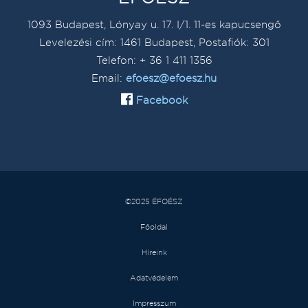
1093 Budapest, Lónyay u. 17. I/1. 11-es kapucsengő
Levelezési cím: 1461 Budapest, Postafiók: 301
Telefon: + 36 1 411 1356
Email:
efoesz@efoesz.hu
Facebook
©2025 ÉFOÉSZ
Főoldal
Híreink
Adatvédelem
Impresszum