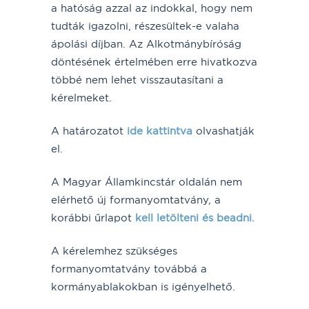
a hatóság azzal az indokkal, hogy nem
tudták igazolni, részesültek-e valaha
ápolási díjban. Az Alkotmánybíróság
döntésének értelmében erre hivatkozva
többé nem lehet visszautasítani a
kérelmeket.
A határozatot
ide kattintva
olvashatják
el.
A Magyar Államkincstár oldalán nem
elérhető új formanyomtatvány, a
korábbi űrlapot
kell letölteni és beadni.
A kérelemhez szükséges
formanyomtatvány továbbá a
kormányablakokban is igényelhető.