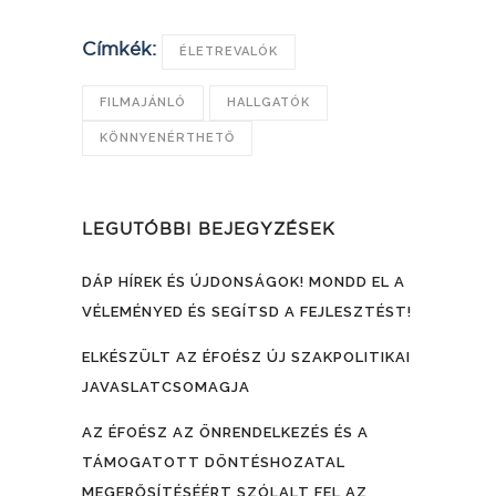
Címkék:
ÉLETREVALÓK
FILMAJÁNLÓ
HALLGATÓK
KÖNNYENÉRTHETŐ
LEGUTÓBBI BEJEGYZÉSEK
DÁP HÍREK ÉS ÚJDONSÁGOK! MONDD EL A
VÉLEMÉNYED ÉS SEGÍTSD A FEJLESZTÉST!
ELKÉSZÜLT AZ ÉFOÉSZ ÚJ SZAKPOLITIKAI
JAVASLATCSOMAGJA
AZ ÉFOÉSZ AZ ÖNRENDELKEZÉS ÉS A
TÁMOGATOTT DÖNTÉSHOZATAL
MEGERŐSÍTÉSÉÉRT SZÓLALT FEL AZ