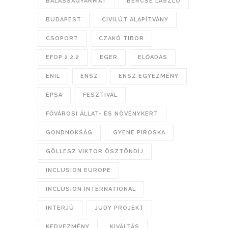
BALASSAGYARMAT
BERCSE LÁSZLÓ
BUDAPEST
CIVILÚT ALAPÍTVÁNY
CSOPORT
CZAKÓ TIBOR
EFOP 2.2.2
EGER
ELŐADÁS
ENIL
ENSZ
ENSZ EGYEZMÉNY
EPSA
FESZTIVÁL
FŐVÁROSI ÁLLAT- ÉS NÖVÉNYKERT
GONDNOKSÁG
GYENE PIROSKA
GÖLLESZ VIKTOR ÖSZTÖNDÍJ
INCLUSION EUROPE
INCLUSION INTERNATIONAL
INTERJÚ
JUDY PROJEKT
KEDVEZMÉNY
KIVÁLTÁS