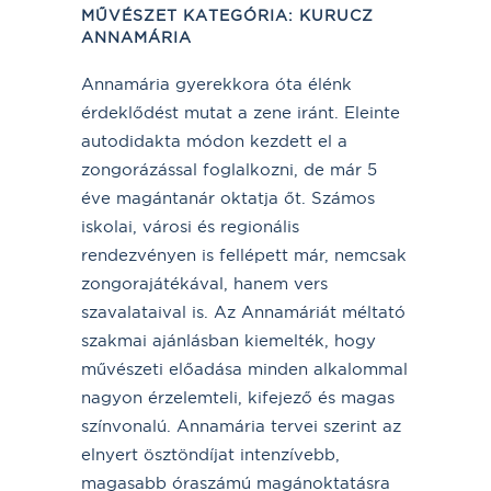
MŰVÉSZET KATEGÓRIA
:
KURUCZ
ANNAMÁRIA
Annamária gyerekkora óta élénk
érdeklődést mutat a zene iránt. Eleinte
autodidakta módon kezdett el a
zongorázással foglalkozni, de már 5
éve magántanár oktatja őt. Számos
iskolai, városi és regionális
rendezvényen is fellépett már, nemcsak
zongorajátékával, hanem vers
szavalataival is. Az Annamáriát méltató
szakmai ajánlásban kiemelték, hogy
művészeti előadása minden alkalommal
nagyon érzelemteli, kifejező és magas
színvonalú. Annamária tervei szerint az
elnyert ösztöndíjat intenzívebb,
magasabb óraszámú magánoktatásra