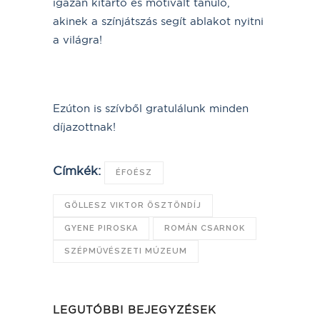
igazán kitartó és motivált tanuló,
akinek a színjátszás segít ablakot nyitni
a világra!
Ezúton is szívből gratulálunk minden
díjazottnak!
Címkék:
ÉFOÉSZ
GÖLLESZ VIKTOR ÖSZTÖNDÍJ
GYENE PIROSKA
ROMÁN CSARNOK
SZÉPMŰVÉSZETI MÚZEUM
LEGUTÓBBI BEJEGYZÉSEK