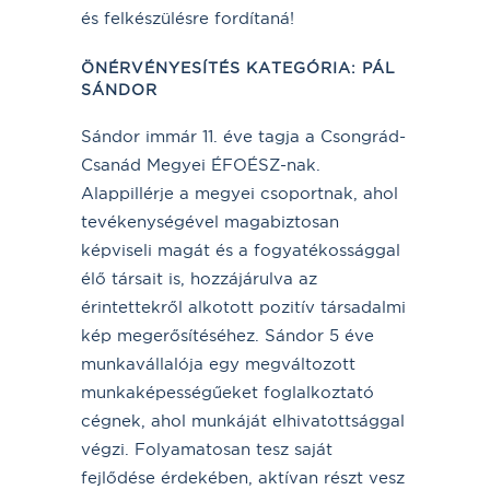
és felkészülésre fordítaná!
ÖNÉRVÉNYESÍTÉS KATEGÓRIA
:
PÁL
SÁNDOR
Sándor immár 11. éve tagja a Csongrád-
Csanád Megyei ÉFOÉSZ-nak.
Alappillérje a megyei csoportnak, ahol
tevékenységével magabiztosan
képviseli magát és a fogyatékossággal
élő társait is, hozzájárulva az
érintettekről alkotott pozitív társadalmi
kép megerősítéséhez. Sándor 5 éve
munkavállalója egy megváltozott
munkaképességűeket foglalkoztató
cégnek, ahol munkáját elhivatottsággal
végzi. Folyamatosan tesz saját
fejlődése érdekében, aktívan részt vesz