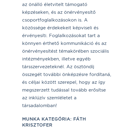
az önálló életvitelt támogató
képzéseken, és az önérvényesítő
csoportfoglalkozásokon is. A
közössége érdekekeit képviseli és
érvényesíti. Foglalkozásokat tart a
könnyen érthető kommunikáció és az
önérvényesítést témakörében szociális
intézményekben, illetve egyéb
társszervezeteknél. Az ösztöndíj
összegét további önképzésre fordítaná,
és céljai között szerepel, hogy az így
megszerzett tudással tovább erősítse
az inklúzív szemléletet a
társadalomban!
MUNKA KATEGÓRIA
:
FÁTH
KRISZTOFER