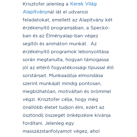
Krisztofer jelenleg a
Kerek Világ
Alapítvány
nál lát el udvarosi
feladatokat, emellett az Alapítvány két
érzékenyítő programjában, a Speckó-
ban és az Élményalap-ban végez
segítői és animátori munkát. Az
érzékényítő programok lebonyolítása
során megtanulta, hogyan támogassa
jól az eltérő fogyatékossági típussal élő
sorstársait. Munkaadója elmondása
szerint munkáját mindig pontosan,
megbízhatóan, motiváltan és örömmel
végzi. Krisztofer célja, hogy még
önállóbb életet tudjon élni, ezért az
ösztöndíj összegét önképzésre kívánja
fordítani. Jelenleg egy
masszázstanfolyamot végez, ahol