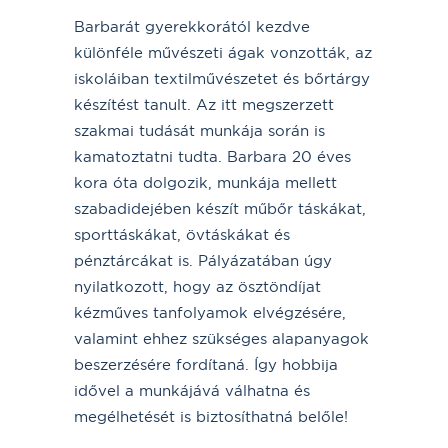
Barbarát gyerekkorától kezdve
különféle művészeti ágak vonzották, az
iskoláiban textilművészetet és bőrtárgy
készítést tanult. Az itt megszerzett
szakmai tudását munkája során is
kamatoztatni tudta. Barbara 20 éves
kora óta dolgozik, munkája mellett
szabadidejében készít műbőr táskákat,
sporttáskákat, övtáskákat és
pénztárcákat is. Pályázatában úgy
nyilatkozott, hogy az ösztöndíjat
kézműves tanfolyamok elvégzésére,
valamint ehhez szükséges alapanyagok
beszerzésére fordítaná. Így hobbija
idővel a munkájává válhatna és
megélhetését is biztosíthatná belőle!