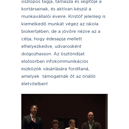
oszlopos tagja, támasza és segítője a
kortársainak, és aktívan készül a
munkavállalói éveire. Kristóf jelenleg is
kiemelkedő munkát végez az iskola
biokertjében, de a jövőre nézve az a
célja, hogy édesapja mellett
elhelyezkedve, udvarosként
dolgozhasson. Az ösztöndíjat
elsősorban infokommunikációs
eszközök vásárlására fordítaná,
amelyek támogatnák őt az önálló
életvitelben!