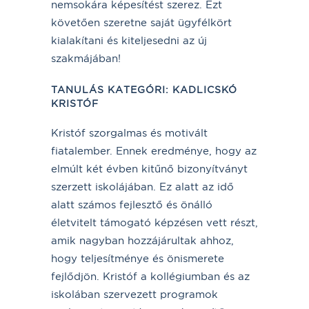
nemsokára képesítést szerez. Ezt
követően szeretne saját ügyfélkört
kialakítani és kiteljesedni az új
szakmájában!
TANULÁS KATEGÓRI
:
KADLICSKÓ
KRISTÓF
Kristóf szorgalmas és motivált
fiatalember. Ennek eredménye, hogy az
elmúlt két évben kitűnő bizonyítványt
szerzett iskolájában. Ez alatt az idő
alatt számos fejlesztő és önálló
életvitelt támogató képzésen vett részt,
amik nagyban hozzájárultak ahhoz,
hogy teljesítménye és önismerete
fejlődjön. Kristóf a kollégiumban és az
iskolában szervezett programok