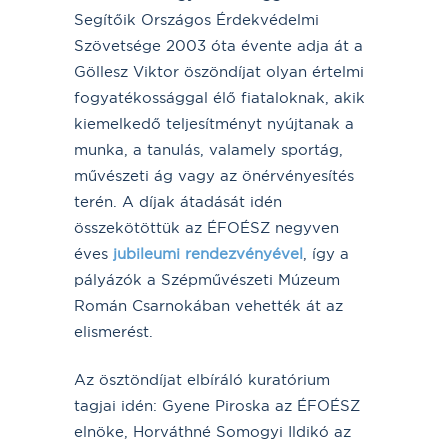
Segítőik Országos Érdekvédelmi
Szövetsége 2003 óta évente adja át a
Göllesz Viktor öszöndíjat olyan értelmi
fogyatékossággal élő fiataloknak, akik
kiemelkedő teljesítményt nyújtanak a
munka, a tanulás, valamely sportág,
művészeti ág vagy az önérvényesítés
terén. A díjak átadását idén
összekötöttük az ÉFOÉSZ negyven
éves
jubileumi rendezvényével
, így a
pályázók a Szépművészeti Múzeum
Román Csarnokában vehették át az
elismerést.
Az ösztöndíjat elbíráló kuratórium
tagjai idén: Gyene Piroska az ÉFOÉSZ
elnöke, Horváthné Somogyi Ildikó az