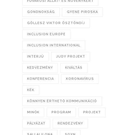
FŐVÁROSI ÁLLAT- ÉS NÖVÉNYKERT
GONDNOKSÁG
GYENE PIROSKA
GÖLLESZ VIKTOR ÖSZTÖNDÍJ
INCLUSION EUROPE
INCLUSION INTERNATIONAL
INTERJÚ
JUDY PROJEKT
KEDVEZMÉNY
KIVÁLTÁS
KONFERENCIA
KORONAVÍRUS
KÉK
KÖNNYEN ÉRTHETŐ KOMMUNIKÁCIÓ
MINŐK
PROGRAM
PROJEKT
PÁLYÁZAT
RENDEZVÉNY
SALLAI ILONA
SGYN