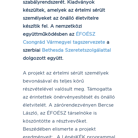
szabályrendszerét. Kiadványok
készültek, amelyek az értelmi sérült
személyeket az önálló életvitelre
készítik fel. A nemzetközi
együttműködésben az
ÉFOÉSZ
Csongrád Vármegyei tagszervezete
a
szerbiai
Bethesda Szeretetszolgálattal
dolgozott együtt.
A projekt az értelmi sérült személyek
bevonásával és teljes körű
részvételével valósult meg. Támogatta
az érintettek önérvényesítését és önálló
életvitelét. A zárórendezvényen Bercse
László, az ÉFOÉSZ társelnöke is
köszöntötte a résztvevőket.
Beszédében elismerte a projekt
eredményeit: „A LépésKÉK programmal