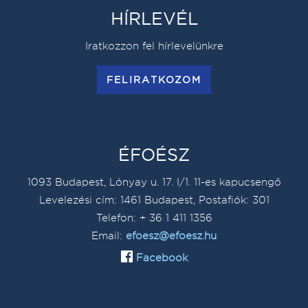
HÍRLEVÉL
Iratkozzon fel hírlevelünkre
FELIRATKOZOM
ÉFOÉSZ
1093 Budapest, Lónyay u. 17. I/1. 11-es kapucsengő
Levelezési cím: 1461 Budapest, Postafiók: 301
Telefon: + 36 1 411 1356
Email:
efoesz@efoesz.hu
Facebook