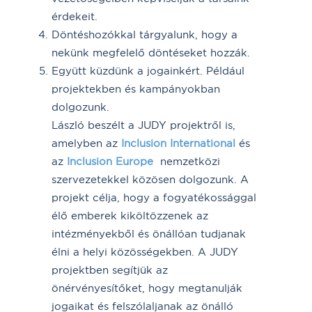
érdekeit.
Döntéshozókkal tárgyalunk, hogy a
nekünk megfelelő döntéseket hozzák.
Együtt küzdünk a jogainkért. Például
projektekben és kampányokban
dolgozunk.
László beszélt a JUDY projektről is,
amelyben az
Inclusion International
és
az
Inclusion Europe
nemzetközi
szervezetekkel közösen dolgozunk. A
projekt célja, hogy a fogyatékossággal
élő emberek kiköltözzenek az
intézményekből és önállóan tudjanak
élni a helyi közösségekben. A JUDY
projektben segítjük az
önérvényesítőket, hogy megtanulják
jogaikat és felszólaljanak az önálló