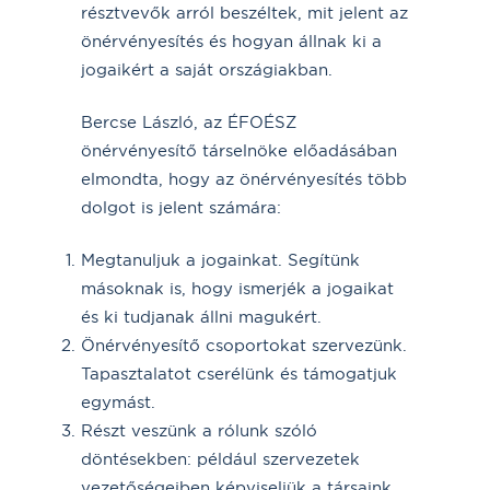
résztvevők arról beszéltek, mit jelent az
önérvényesítés és hogyan állnak ki a
jogaikért a saját országiakban.
Bercse László, az ÉFOÉSZ
önérvényesítő társelnöke előadásában
elmondta, hogy az önérvényesítés több
dolgot is jelent számára:
Megtanuljuk a jogainkat. Segítünk
másoknak is, hogy ismerjék a jogaikat
és ki tudjanak állni magukért.
Önérvényesítő csoportokat szervezünk.
Tapasztalatot cserélünk és támogatjuk
egymást.
Részt veszünk a rólunk szóló
döntésekben: például szervezetek
vezetőségeiben képviseljük a társaink