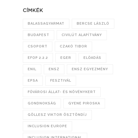
CÍMKÉK
BALASSAGYARMAT
BERCSE LÁSZLÓ
BUDAPEST
CIVILÚT ALAPÍTVÁNY
CSOPORT
CZAKÓ TIBOR
EFOP 2.2.2
EGER
ELŐADÁS
ENIL
ENSZ
ENSZ EGYEZMÉNY
EPSA
FESZTIVÁL
FŐVÁROSI ÁLLAT- ÉS NÖVÉNYKERT
GONDNOKSÁG
GYENE PIROSKA
GÖLLESZ VIKTOR ÖSZTÖNDÍJ
INCLUSION EUROPE
INCLUSION INTERNATIONAL