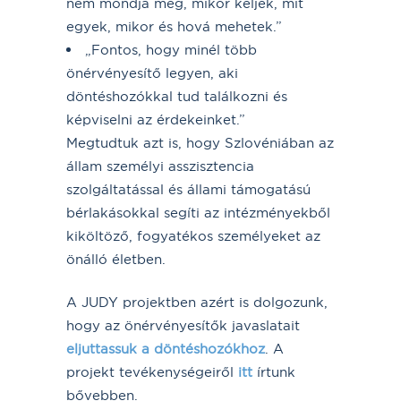
nem mondja meg, mikor keljek, mit
egyek, mikor és hová mehetek.”
„Fontos, hogy minél több
önérvényesítő legyen, aki
döntéshozókkal tud találkozni és
képviselni az érdekeinket.”
Megtudtuk azt is, hogy Szlovéniában az
állam személyi asszisztencia
szolgáltatással és állami támogatású
bérlakásokkal segíti az intézményekből
kiköltöző, fogyatékos személyeket az
önálló életben.
A JUDY projektben azért is dolgozunk,
hogy az önérvényesítők javaslatait
eljuttassuk a döntéshozókhoz
. A
projekt tevékenységeiről
itt
írtunk
bővebben.