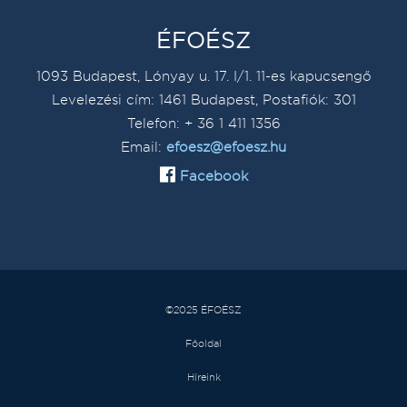
ÉFOÉSZ
1093 Budapest, Lónyay u. 17. I/1. 11-es kapucsengő
Levelezési cím: 1461 Budapest, Postafiók: 301
Telefon: + 36 1 411 1356
Email:
efoesz@efoesz.hu
Facebook
©2025 ÉFOÉSZ
Főoldal
Híreink