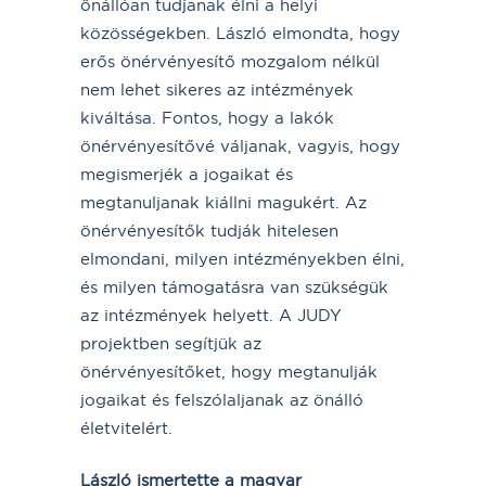
önállóan tudjanak élni a helyi
közösségekben. László elmondta, hogy
erős önérvényesítő mozgalom nélkül
nem lehet sikeres az intézmények
kiváltása. Fontos, hogy a lakók
önérvényesítővé váljanak, vagyis, hogy
megismerjék a jogaikat és
megtanuljanak kiállni magukért. Az
önérvényesítők tudják hitelesen
elmondani, milyen intézményekben élni,
és milyen támogatásra van szükségük
az intézmények helyett. A JUDY
projektben segítjük az
önérvényesítőket, hogy megtanulják
jogaikat és felszólaljanak az önálló
életvitelért.
László ismertette
a magyar