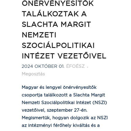
ÖNÉRVÉNYESÍTŐK
TALÁLKOZTAK A
SLACHTA MARGIT
NEMZETI
SZOCIÁLPOLITIKAI
INTÉZET VEZETŐIVEL
2024 OKTÓBER 01.
ÉFOÉSZ
Megosztás
Magyar és lengyel önérvényesítők
csoportja találkozott a Slachta Margit
Nemzeti Szociálpolitikai Intézet (NSZI)
vezetőivel, szeptember 27-én.
Megismertük, hogyan dolgozik az
NSZI
az intézményi férőhely kiváltás és a