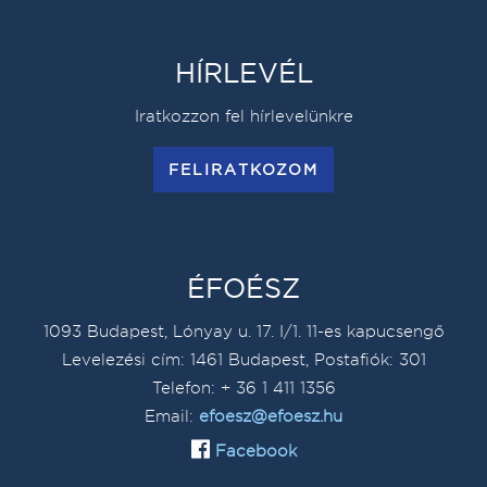
HÍRLEVÉL
Iratkozzon fel hírlevelünkre
FELIRATKOZOM
ÉFOÉSZ
1093 Budapest, Lónyay u. 17. I/1. 11-es kapucsengő
Levelezési cím: 1461 Budapest, Postafiók: 301
Telefon: + 36 1 411 1356
Email:
efoesz@efoesz.hu
Facebook