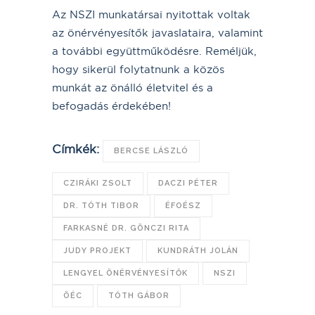
Az NSZI munkatársai nyitottak voltak
az önérvényesítők javaslataira, valamint
a további együttműködésre. Reméljük,
hogy sikerül folytatnunk a közös
munkát az önálló életvitel és a
befogadás érdekében!
Címkék:
BERCSE LÁSZLÓ
CZIRÁKI ZSOLT
DACZI PÉTER
DR. TÓTH TIBOR
ÉFOÉSZ
FARKASNÉ DR. GÖNCZI RITA
JUDY PROJEKT
KUNDRÁTH JOLÁN
LENGYEL ÖNÉRVÉNYESÍTŐK
NSZI
ÖÉC
TÓTH GÁBOR