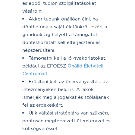
és ebből tudjon szolgáltatásokat
vásárolni.
Akkor tudunk önállóan élni, ha
dönthetünk a saját életünkről. Ezért a
gondnokság helyett a támogatott
döntéshozatalt kell elterjeszteni és
népszerűsíteni.
Támogatni kell a jó gyakorlatokat,
például az ÉFOÉSZ
Önálló Életviteli
Centrumait
.
Erősíteni kell az önérvényesítést az
intézményeken belül is. A lakók
ismerjék meg a jogaikat és szólaljanak
fel az érdekeikért.
Új kiváltási stratégiára van szükség,
pontosan megtervezett ütemtervvel és
költségvetéssel.