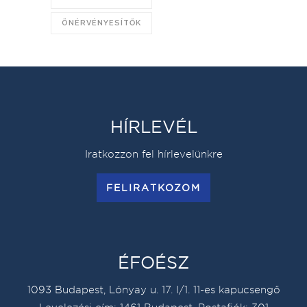
ÖNÉRVÉNYESÍTŐK
HÍRLEVÉL
Iratkozzon fel hírlevelünkre
FELIRATKOZOM
ÉFOÉSZ
1093 Budapest, Lónyay u. 17. I/1. 11-es kapucsengő