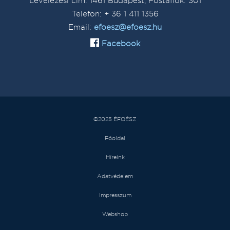
Levelezési cím: 1461 Budapest, Postafiók: 301
Telefon: + 36 1 411 1356
Email:
efoesz@efoesz.hu
Facebook
©2025 ÉFOÉSZ
Főoldal
Híreink
Adatvédelem
Impresszum
Webshop