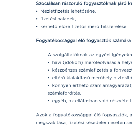
Szociálisan rászoruló fogyasztóknak járó 
• részletfizetés lehetősége,
• fizetési haladék,
• kérhető előre fizetős mérő felszerelése.
Fogyatékossággal élő fogyasztók számára 
A szolgáltatóknak az egyéni igényekhe
• havi (időközi) mérőleolvasás a hely
• készpénzes számlafizetés a fogyasz
• eltérő kialakítású mérőhely biztosít
• könnyen érthető számlamagyarázat, 
számlafordítás,
• egyéb, az ellátásban való részvétel
Azok a fogyatékossággal élő fogyasztók, a
megszakítása, fizetési késedelem esetén se