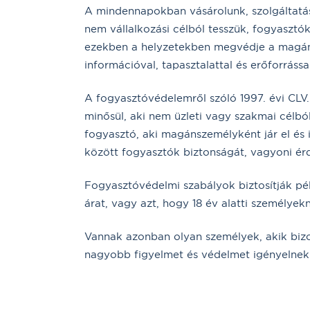
A mindennapokban vásárolunk, szolgáltatás
nem vállalkozási célból tesszük, fogyasztók
ezekben a helyzetekben megvédje a magáns
információval, tapasztalattal és erőforrássa
A fogyasztóvédelemről szóló 1997. évi CLV.
minősül, aki nem üzleti vagy szakmai célbó
fogyasztó, aki magánszemélyként jár el és 
között fogyasztók biztonságát, vagyoni érd
Fogyasztóvédelmi szabályok biztosítják péld
árat, vagy azt, hogy 18 év alatti személyekn
Vannak azonban olyan személyek, akik bizo
nagyobb figyelmet és védelmet igényelnek