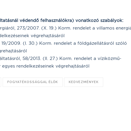
ltatásnál védendő felhasználókra) vonatkozó szabályok:
giáról, 273/2007. (X. 19.) Korm. rendelet a villamos energi
delkezéseinek végrehajtásáról
 19/2009. (I. 30.) Korm. rendelet a földgázellátásról szóló
rehajtásáról
ltatásról, 58/2013. (II. 27.) Korm. rendelet a víziközmű-
ny egyes rendelkezéseinek végrehajtásáról
FOGYATÉKOSSÁGGAL ÉLŐK
KEDVEZMÉNYEK