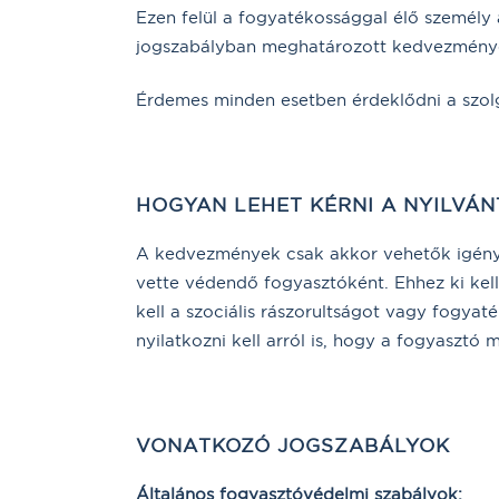
Ezen felül a fogyatékossággal élő személy 
jogszabályban meghatározott kedvezményes
Érdemes minden esetben érdeklődni a szol
HOGYAN LEHET KÉRNI A NYILVÁN
A kedvezmények csak akkor vehetők igénybe
vette védendő fogyasztóként. Ehhez ki kell 
kell a szociális rászorultságot vagy fogy
nyilatkozni kell arról is, hogy a fogyaszt
VONATKOZÓ JOGSZABÁLYOK
Általános fogyasztóvédelmi szabályok: