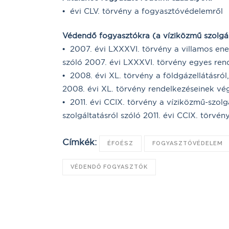
• évi CLV. törvény a fogyasztóvédelemről
Védendő fogyasztókra (a víziközmű szolgá
• 2007. évi LXXXVI. törvény a villamos ener
szóló 2007. évi LXXXVI. törvény egyes ren
• 2008. évi XL. törvény a földgázellátásról,
2008. évi XL. törvény rendelkezéseinek vég
• 2011. évi CCIX. törvény a víziközmű-szolgá
szolgáltatásról szóló 2011. évi CCIX. törvé
Címkék:
ÉFOÉSZ
FOGYASZTÓVÉDELEM
VÉDENDŐ FOGYASZTÓK