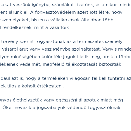
okat veszünk igénybe, számlákat fizetünk, és amikor mind
ént járunk el. A fogyasztóvédelem azért jött létre, hogy
zemélyeket, hiszen a vállalkozások általában több
l rendelkeznek, mint a vásárlóik.
 törvény szerint fogyasztónak az a természetes személy
l vásárol árut vagy vesz igénybe szolgáltatást. Vagyis mind
ilyen minőségében különféle jogok illetik meg, amik a több
ekeinek védelmét, megfelelő tájékoztatását biztosítják.
ául azt is, hogy a termékeken világosan fel kell tüntetni a
ek tilos alkoholt értékesíteni.
nyos élethelyzetük vagy egészségi állapotuk miatt még
. Őket nevezik a jogszabályok védendő fogyasztóknak.