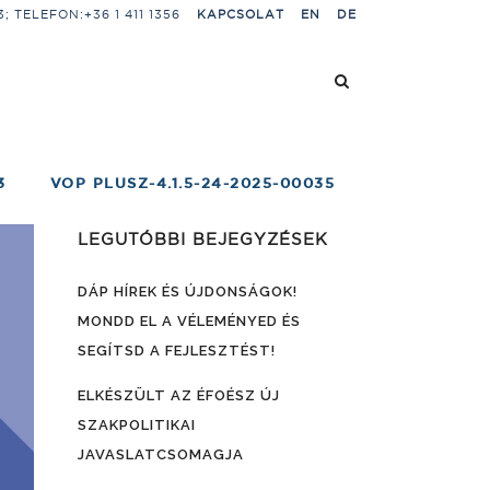
 TELEFON:+36 1 411 1356
KAPCSOLAT
EN
DE
3
VOP PLUSZ-4.1.5-24-2025-00035
LEGUTÓBBI BEJEGYZÉSEK
DÁP HÍREK ÉS ÚJDONSÁGOK!
MONDD EL A VÉLEMÉNYED ÉS
SEGÍTSD A FEJLESZTÉST!
ELKÉSZÜLT AZ ÉFOÉSZ ÚJ
SZAKPOLITIKAI
JAVASLATCSOMAGJA