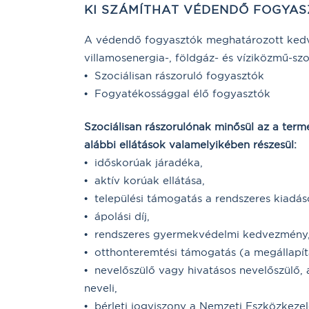
KI SZÁMÍTHAT VÉDENDŐ FOGYA
A védendő fogyasztók meghatározott ked
villamosenergia-, földgáz- és víziközmű-szo
• Szociálisan rászoruló fogyasztók
• Fogyatékossággal élő fogyasztók
Szociálisan rászorulónak minősül az a term
alábbi ellátások valamelyikében részesül:
• időskorúak járadéka,
• aktív korúak ellátása,
• települési támogatás a rendszeres kiadás
• ápolási díj,
• rendszeres gyermekvédelmi kedvezmény
• otthonteremtési támogatás (a megállapítá
• nevelőszülő vagy hivatásos nevelőszülő,
neveli,
• bérleti jogviszony a Nemzeti Eszközkeze