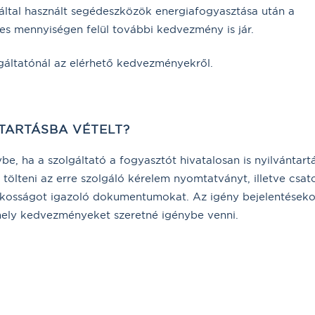
által használt segédeszközök energiafogyasztása után a
 mennyiségen felül további kedvezmény is jár.
gáltatónál az elérhető kedvezményekről.
TARTÁSBA VÉTELT?
, ha a szolgáltató a fogyasztót hivatalosan is nyilvántart
tölteni az erre szolgáló kérelem nyomtatványt, illetve csato
atékosságot igazoló dokumentumokat. Az igény bejelentéseko
ó mely kedvezményeket szeretné igénybe venni.