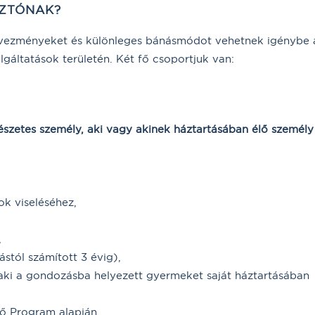
SZTÓNAK?
vezményeket és különleges bánásmódot vehetnek igénybe 
lgáltatások területén. Két fő csoportjuk van:
észetes személy, aki vagy akinek háztartásában élő személy
ok viseléséhez,
,
stól számított 3 évig),
 aki a gondozásba helyezett gyermeket saját háztartásában
lő Program alapján,