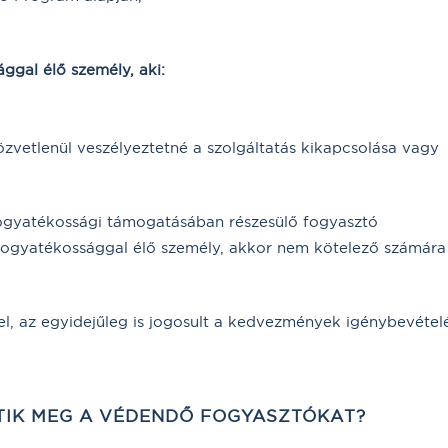
ggal élő személy, aki:
zvetlenül veszélyeztetné a szolgáltatás kikapcsolása vagy
ogyatékossági támogatásában részesülő fogyasztó
fogyatékossággal élő személy, akkor nem kötelező számára
el, az egyidejűleg is jogosult a kedvezmények igénybevétel
TIK MEG A VÉDENDŐ FOGYASZTÓKAT?