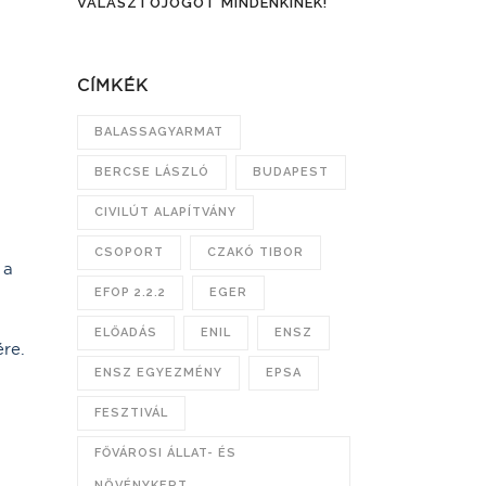
VÁLASZTÓJOGOT MINDENKINEK!
CÍMKÉK
BALASSAGYARMAT
BERCSE LÁSZLÓ
BUDAPEST
CIVILÚT ALAPÍTVÁNY
CSOPORT
CZAKÓ TIBOR
 a
EFOP 2.2.2
EGER
ELŐADÁS
ENIL
ENSZ
ére.
ENSZ EGYEZMÉNY
EPSA
FESZTIVÁL
FŐVÁROSI ÁLLAT- ÉS
NÖVÉNYKERT