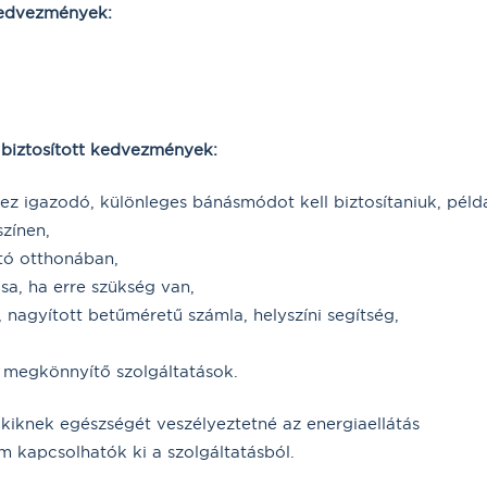
kedvezmények:
biztosított kedvezmények:
z igazodó, különleges bánásmódot kell biztosítaniuk, példá
színen,
tó otthonában,
ása, ha erre szükség van,
nagyított betűméretű számla, helyszíni segítség,
t megkönnyítő szolgáltatások.
kiknek egészségét veszélyeztetné az energiaellátás
m kapcsolhatók ki a szolgáltatásból.