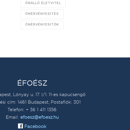
ÖNÁLLÓ ÉLETVITEL
ÖNÉRVÉNYESÍTÉS
ÖNÉRVÉNYESÍTŐK
ÉFOÉSZ
pest, Lónyay u. 17. I/1. 11-es kapucsengő
ési cím: 1461 Budapest, Postafiók: 301
Telefon: + 36 1 411 1356
Email:
efoesz@efoesz.hu
Facebook