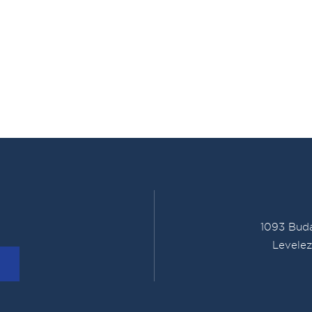
1093 Buda
Levelez