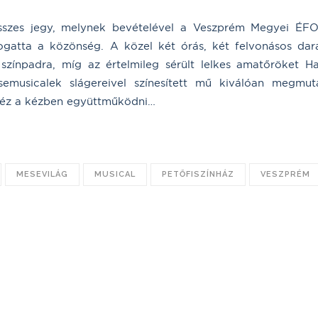
összes jegy, melynek bevételével a Veszprém Megyei ÉF
ogatta a közönség. A közel két órás, két felvonásos dar
színpadra, míg az értelmileg sérült lelkes amatőröket Ha
emusicalek slágereivel színesített mű kiválóan megmuta
 kéz a kézben együttműködni…
MESEVILÁG
MUSICAL
PETŐFISZÍNHÁZ
VESZPRÉM