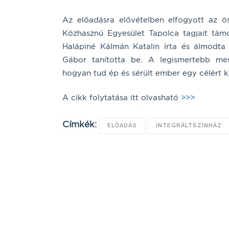
Az előadásra elővételben elfogyott az 
Közhasznú Egyesület Tapolca tagjait tám
Halápiné Kálmán Katalin írta és álmodta 
Gábor tanította be. A legismertebb mes
hogyan tud ép és sérült ember egy célért
A cikk folytatása itt olvasható
>>>
Címkék:
ELŐADÁS
INTEGRÁLTSZÍNHÁZ