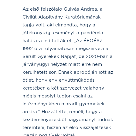
Az első felszólaló Gulyás Andrea, a
Civilút Alapítvány Kuratóriumának
tagja volt, aki elmondta, hogy a
jótékonysági eseményt a pandémia
hatására indították el. „Az ÉFOÉSZ
1992 óta folyamatosan megszervezi a
Sérült Gyerekek Napját, de 2020-ban a
járványügyi helyzet miatt erre nem
kerülhetett sor. Ennek apropóján jött az
ötlet, hogy egy együttműködés
keretében a két szervezet valahogy
mégis mosolyt tudjon csalni az
intézményekben maradt gyermekek
arcára.” Hozzátette, reméli, hogy a
kezdeményezésből hagyományt tudnak
teremteni, hiszen az első visszajelzések
igazán pozitívak voltak.