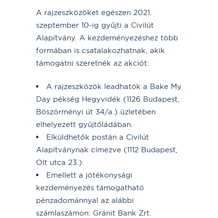
A rajzeszközöket egészen 2021.
szeptember 10-ig gyűjti a Civilút
Alapítvány. A kezdeményezéshez több
formában is csatalakozhatnak, akik
támogatni szeretnék az akciót:
A rajzeszközök leadhatók a Bake My
Day pékség Hegyvidék (1126 Budapest,
Böszörményi út 34/a.) üzletében
elhelyezett gyűjtőládában.
Elküldhetők postán a Civilút
Alapítványnak címezve (1112 Budapest,
Olt utca 23.)
Emellett a jótékonysági
kezdeményezés támogatható
pénzadománnyal az alábbi
számlaszámon: Gránit Bank Zrt.