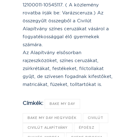
12100011-10545117. ( A közlemény
rovatba írják be: Varázsceruza.) Az
összegyűlt összegből a Civilút
Alapítvány színes ceruzákat vásárol a
fogyatékossággal élő gyermekek
számára.
Az Alapítvány elsősorban
rajzeszközöket, színes ceruzákat,
zsírkrétákat, festékeket, filctollakat
gyűjt, de szívesen fogadnak kifestőket,
matricákat, füzeket, tolltartókat is.
Címkék:
BAKE MY DAY
BAKE MY DAY HEGYVIDÉK
CIVILÚT
CIVILÚT ALAPÍTVÁNY
ÉFOÉSZ