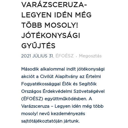
VARÁZSCERUZA-
LEGYEN IDÉN MÉG
TÖBB MOSOLY!
JÓTÉKONYSÁGI
GYŰJTÉS
2021 JÚLIUS 31.
ÉFOÉSZ
Megosztás
Második alkalommal indít jótékonysági
akciót a Civilút Alapítvány az Értelmi
Fogyatékossággal Élők és Segítőik
Országos Érdekvédelmi Szövetségével
(ÉFOÉSZ) együttműködésben. A
Varázsceruza – Legyen idén még több
mosoly! nevű kezdeményezés
sajtótájékoztatóján jártunk.