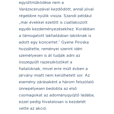
együttműködése nem a
Varázsceruzával kezdődött, annál jóval
régebbre nyúlik vissza. Szandi például
„már évekkel ezelőtt is csatlakozott
egyéb kezdeményezésekhez. Korábban
a támogatott lakhatásban lakóknak is
adott egy koncertet.” Gyene Piroska
hozzátette, reményei szerint idén
személyesen is át tudják adni az
összegyűlt rajzeszközöket a
fiataloknak, mivel erre múlt évben a
járvány miatt nem kerülhetett sor. Az
esemény zárásaként a három felszólaló
ünnepélyesen bedobta az első
csomagokat az adománygyűjtő ládába,
ezzel pedig hivatalosan is kezdetét
vette az akció.