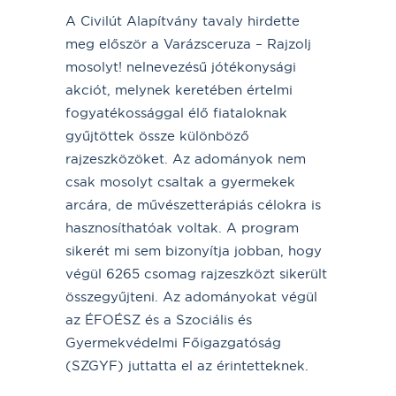
A Civilút Alapítvány tavaly hirdette
meg először a Varázsceruza – Rajzolj
mosolyt! nelnevezésű jótékonysági
akciót, melynek keretében értelmi
fogyatékossággal élő fiataloknak
gyűjtöttek össze különböző
rajzeszközöket. Az adományok nem
csak mosolyt csaltak a gyermekek
arcára, de művészetterápiás célokra is
hasznosíthatóak voltak. A program
sikerét mi sem bizonyítja jobban, hogy
végül 6265 csomag rajzeszközt sikerült
összegyűjteni. Az adományokat végül
az ÉFOÉSZ és a Szociális és
Gyermekvédelmi Főigazgatóság
(SZGYF) juttatta el az érintetteknek.