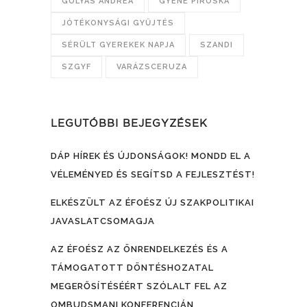
GULYÁS ANDREA
GYENE PIROSKA
JÓTÉKONYSÁGI GYŰJTÉS
SÉRÜLT GYEREKEK NAPJA
SZANDI
SZGYF
VARÁZSCERUZA
LEGUTÓBBI BEJEGYZÉSEK
DÁP HÍREK ÉS ÚJDONSÁGOK! MONDD EL A
VÉLEMÉNYED ÉS SEGÍTSD A FEJLESZTÉST!
ELKÉSZÜLT AZ ÉFOÉSZ ÚJ SZAKPOLITIKAI
JAVASLATCSOMAGJA
AZ ÉFOÉSZ AZ ÖNRENDELKEZÉS ÉS A
TÁMOGATOTT DÖNTÉSHOZATAL
MEGERŐSÍTÉSÉÉRT SZÓLALT FEL AZ
OMBUDSMANI KONFERENCIÁN