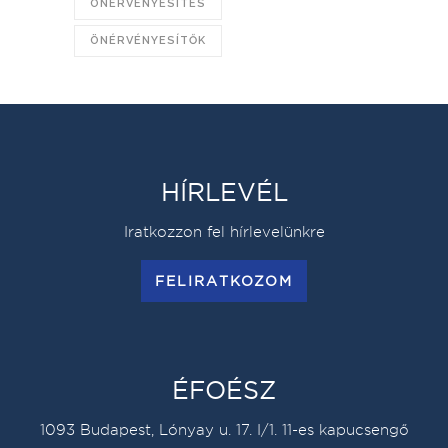
ÖNÉRVÉNYESÍTÉS
ÖNÉRVÉNYESÍTŐK
HÍRLEVÉL
Iratkozzon fel hírlevelünkre
FELIRATKOZOM
ÉFOÉSZ
1093 Budapest, Lónyay u. 17. I/1. 11-es kapucsengő