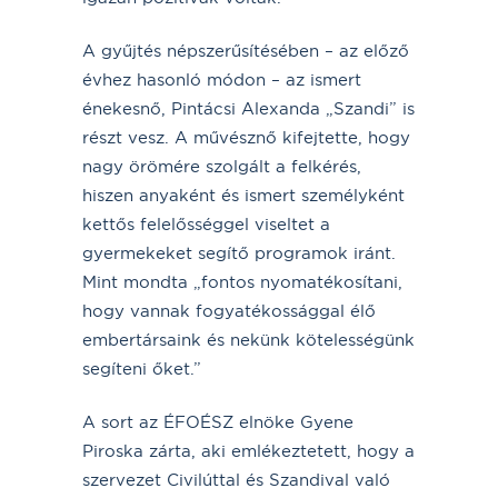
A gyűjtés népszerűsítésében – az előző
évhez hasonló módon – az ismert
énekesnő, Pintácsi Alexanda „Szandi” is
részt vesz. A művésznő kifejtette, hogy
nagy örömére szolgált a felkérés,
hiszen anyaként és ismert személyként
kettős felelősséggel viseltet a
gyermekeket segítő programok iránt.
Mint mondta „fontos nyomatékosítani,
hogy vannak fogyatékossággal élő
embertársaink és nekünk kötelességünk
segíteni őket.”
A sort az ÉFOÉSZ elnöke Gyene
Piroska zárta, aki emlékeztetett, hogy a
szervezet Civilúttal és Szandival való