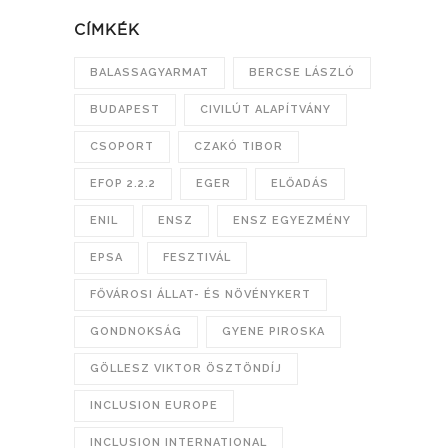
CÍMKÉK
BALASSAGYARMAT
BERCSE LÁSZLÓ
BUDAPEST
CIVILÚT ALAPÍTVÁNY
CSOPORT
CZAKÓ TIBOR
EFOP 2.2.2
EGER
ELŐADÁS
ENIL
ENSZ
ENSZ EGYEZMÉNY
EPSA
FESZTIVÁL
FŐVÁROSI ÁLLAT- ÉS NÖVÉNYKERT
GONDNOKSÁG
GYENE PIROSKA
GÖLLESZ VIKTOR ÖSZTÖNDÍJ
INCLUSION EUROPE
INCLUSION INTERNATIONAL