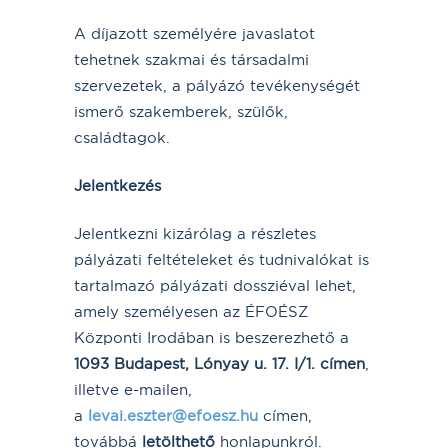
A díjazott személyére javaslatot
tehetnek szakmai és társadalmi
szervezetek, a pályázó tevékenységét
ismerő szakemberek, szülők,
családtagok.
Jelentkezés
Jelentkezni kizárólag a részletes
pályázati feltételeket és tudnivalókat is
tartalmazó pályázati dossziéval lehet,
amely személyesen az ÉFOÉSZ
Központi Irodában is beszerezhető a
1093 Budapest, Lónyay u. 17. I/1. címen
,
illetve e-mailen,
a
levai.eszter@efoesz.hu
címen,
továbbá
letölthető
honlapunkról.