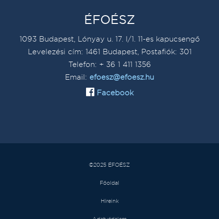
ÉFOÉSZ
1093 Budapest, Lónyay u. 17. I/1. 11-es kapucsengő
Levelezési cím: 1461 Budapest, Postafiók: 301
Telefon: + 36 1 411 1356
Email:
efoesz@efoesz.hu
Facebook
©2025 ÉFOÉSZ
Főoldal
Híreink