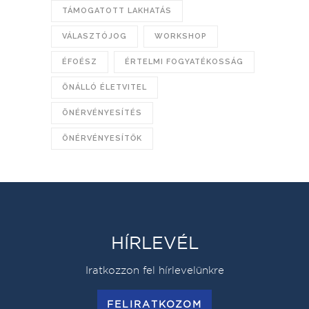
TÁMOGATOTT LAKHATÁS
VÁLASZTÓJOG
WORKSHOP
ÉFOÉSZ
ÉRTELMI FOGYATÉKOSSÁG
ÖNÁLLÓ ÉLETVITEL
ÖNÉRVÉNYESÍTÉS
ÖNÉRVÉNYESÍTŐK
HÍRLEVÉL
Iratkozzon fel hírlevelünkre
FELIRATKOZOM