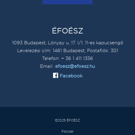
ÉFOÉSZ
1093 Budapest, Lónyay u. 17. I/1. 11-es kapucsengő
Levelezési cím: 1461 Budapest, Postafiók: 301
Telefon: + 36 1 411 1356
Email:
efoesz@efoesz.hu
Facebook
©2025 ÉFOÉSZ
Főoldal