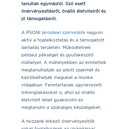
tanultak egymástól. Szó esett
önérvényesítésről, önálló életvitelről és
jó támogatásról.
A PSONI
jaroslawi szervezete
nagyon
aktív a foglalkoztatás és a támogatott
lakhatás területén. Működtetnek
például pékséget és gyufakészítő
műhelyet. A műhelyekben az érintettek
megtanulhatják az adott szakmát és
kipróbálhatják magukat a munka
világában. Fenntartanak úgynevezett
tréninglakásokat is, ahol az önálló
életvitelt lehet gyakorolni és
megtanulni a szükséges készségeket.
A hozzánk érkező önérvényesítők
sokat foglalkoznak az újságírással.