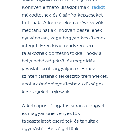
Könnyen érthető újságot írnak,
rádiót
működtetnek és újságíró képzéseket
tartanak. A képzéseken a résztvevők
megtanulhatják, hogyan beszéljenek
nyilvánosan, vagy hogyan készítsenek
interjút. Ezen kívül rendszeresen
találkoznak döntéshozókkal, hogy a
helyi nehézségekről és megoldási
javaslatokról tárgyaljanak. Ehhez
szintén tartanak felkészítő tréningeket,
ahol az önérvényesítéshez szükséges
készségeket fejlesztik.
A kétnapos látogatás során a lengyel
és magyar önérvényesítők
tapasztalatot cseréltek és tanultak
egymástól. Beszélgettünk