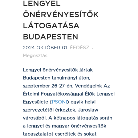
LENGYEL
ÖNÉRVÉNYESÍTŐK
LÁTOGATÁSA
BUDAPESTEN
2024 OKTÓBER 01.
ÉFOÉSZ
Megosztás
Lengyel önérvényesítők jártak
Budapesten tanulmányi úton,
szeptember 26-27-én. Vendégeink Az
Értelmi Fogyatékossággal Élők Lengyel
Egyesülete (
PSONI
) egyik helyi
szervezetétől érkeztek, Jaroslaw
városából. A kétnapos látogatás során
a lengyel és magyar önérvényesítők
tapasztalatot cseréltek és sokat