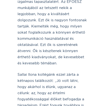
izgalmas tapasztalatért. Az ÉFOÉSZ
munkájából az tetszett nekik a
legjobban, hogy a kiváltásért
dolgozunk. Ezt ők is nagyon fontosnak
tartják. Kiemelték még, hogy milyen
sokat foglalkozunk a könnyen érthető
kommunikáció használatával és
oktatásával. Ezt ők is szeretnének
átvenni. Ők is készítenek könnyen
érthető kiadványokat, de kevesebbet
és kevesebb témában.
Sallai Ilona kollégánk ezzel zárta a
kétnapos találkozót: „Jó volt látni,
hogy akárhol is élünk, ugyanaz a
célunk: az, hogy az értelmi
fogyatékossággal élőket befogadja a
társadalom. Ezért fogunk továbbra is