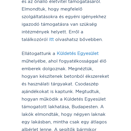
és az önálló életvitel támogatásáról.
Elmondtuk, hogy megfelelő
szolgáltatásokra és egyéni igényekhez
igazodó támogatásra van szükség
intézmények helyett. Erről a
találkozóról
itt
olvashatsz bővebben.
Ellátogattunk a
Küldetés Egyesület
műhelyébe, ahol fogyatékossággal élő
emberek dolgoznak. Megnéztük,
hogyan készítenek betonból ékszereket
és használati tárgyakat. Csodaszép
ajándékokat is kaptunk. Megtudtuk,
hogyan működik a Küldetés Egyesület
támogatott lakhatása, Budapesten. A
lakók elmondták, hogy négyen laknak
egy lakásban, mintha csak egy átlagos
albérlet lenne. A segítők bármikor