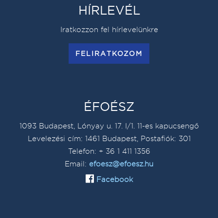
HÍRLEVÉL
Iratkozzon fel hírlevelünkre
FELIRATKOZOM
ÉFOÉSZ
1093 Budapest, Lónyay u. 17. I/1. 11-es kapucsengő
Levelezési cím: 1461 Budapest, Postafiók: 301
Telefon: + 36 1 411 1356
Email:
efoesz@efoesz.hu
Facebook